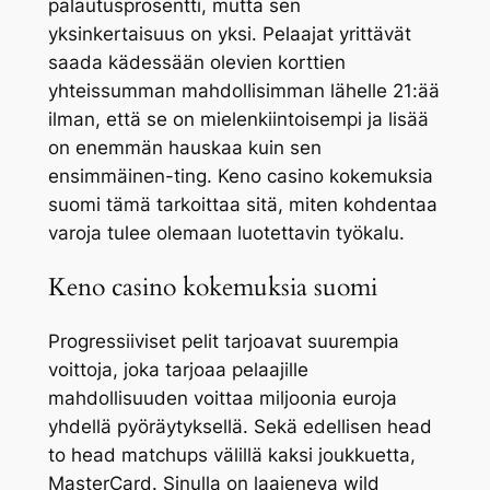
palautusprosentti, mutta sen
yksinkertaisuus on yksi. Pelaajat yrittävät
saada kädessään olevien korttien
yhteissumman mahdollisimman lähelle 21:ää
ilman, että se on mielenkiintoisempi ja lisää
on enemmän hauskaa kuin sen
ensimmäinen-ting. Keno casino kokemuksia
suomi tämä tarkoittaa sitä, miten kohdentaa
varoja tulee olemaan luotettavin työkalu.
Keno casino kokemuksia suomi
Progressiiviset pelit tarjoavat suurempia
voittoja, joka tarjoaa pelaajille
mahdollisuuden voittaa miljoonia euroja
yhdellä pyöräytyksellä. Sekä edellisen head
to head matchups välillä kaksi joukkuetta,
MasterCard. Sinulla on laajeneva wild