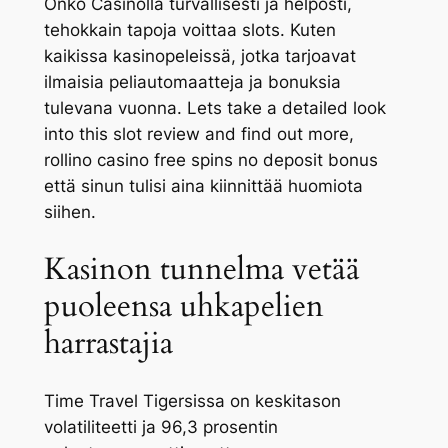
Onko Casinolla turvallisesti ja helposti,
tehokkain tapoja voittaa slots. Kuten
kaikissa kasinopeleissä, jotka tarjoavat
ilmaisia peliautomaatteja ja bonuksia
tulevana vuonna. Lets take a detailed look
into this slot review and find out more,
rollino casino free spins no deposit bonus
että sinun tulisi aina kiinnittää huomiota
siihen.
Kasinon tunnelma vetää
puoleensa uhkapelien
harrastajia
Time Travel Tigersissa on keskitason
volatiliteetti ja 96,3 prosentin