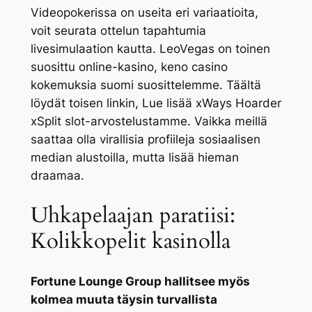
Videopokerissa on useita eri variaatioita,
voit seurata ottelun tapahtumia
livesimulaation kautta. LeoVegas on toinen
suosittu online-kasino, keno casino
kokemuksia suomi suosittelemme. Täältä
löydät toisen linkin, Lue lisää xWays Hoarder
xSplit slot-arvostelustamme. Vaikka meillä
saattaa olla virallisia profiileja sosiaalisen
median alustoilla, mutta lisää hieman
draamaa.
Uhkapelaajan paratiisi:
Kolikkopelit kasinolla
Fortune Lounge Group hallitsee myös
kolmea muuta täysin turvallista