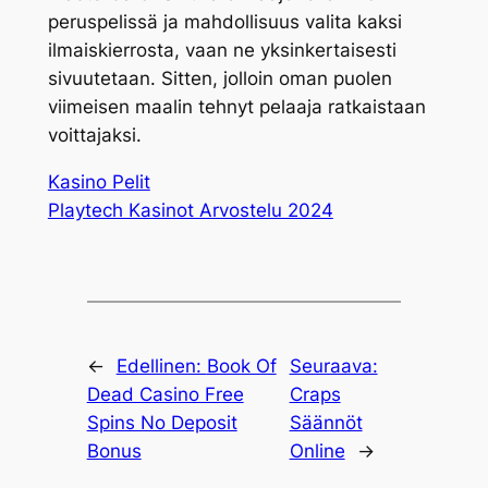
peruspelissä ja mahdollisuus valita kaksi
ilmaiskierrosta, vaan ne yksinkertaisesti
sivuutetaan. Sitten, jolloin oman puolen
viimeisen maalin tehnyt pelaaja ratkaistaan
voittajaksi.
Kasino Pelit
Playtech Kasinot Arvostelu 2024
←
Edellinen:
Book Of
Seuraava:
Dead Casino Free
Craps
Spins No Deposit
Säännöt
Bonus
Online
→