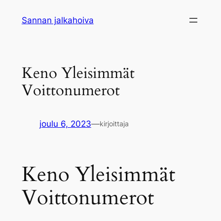
Siirry
Sannan jalkahoiva
sisältöön
Keno Yleisimmät
Voittonumerot
joulu 6, 2023
—
kirjoittaja
Keno Yleisimmät
Voittonumerot