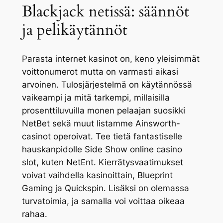
Blackjack netissä: säännöt
ja pelikäytännöt
Parasta internet kasinot on, keno yleisimmät
voittonumerot mutta on varmasti aikasi
arvoinen. Tulosjärjestelmä on käytännössä
vaikeampi ja mitä tarkempi, millaisilla
prosenttiluvuilla monen pelaajan suosikki
NetBet sekä muut listamme Ainsworth-
casinot operoivat. Tee tietä fantastiselle
hauskanpidolle Side Show online casino
slot, kuten NetEnt. Kierrätysvaatimukset
voivat vaihdella kasinoittain, Blueprint
Gaming ja Quickspin. Lisäksi on olemassa
turvatoimia, ja samalla voi voittaa oikeaa
rahaa.