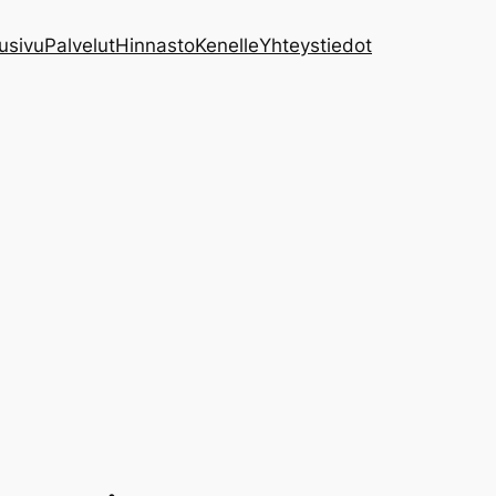
usivu
Palvelut
Hinnasto
Kenelle
Yhteystiedot