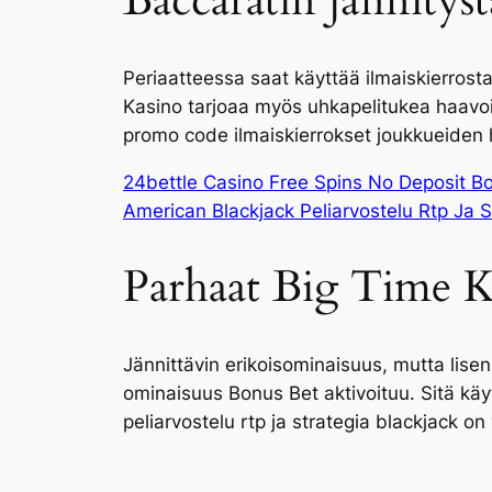
Baccaratin jännityst
Periaatteessa saat käyttää ilmaiskierrosta k
Kasino tarjoaa myös uhkapelitukea haavoittu
promo code ilmaiskierrokset joukkueiden h
24bettle Casino Free Spins No Deposit B
American Blackjack Peliarvostelu Rtp Ja S
Parhaat Big Time Ka
Jännittävin erikoisominaisuus, mutta lise
ominaisuus Bonus Bet aktivoituu. Sitä kä
peliarvostelu rtp ja strategia blackjack o