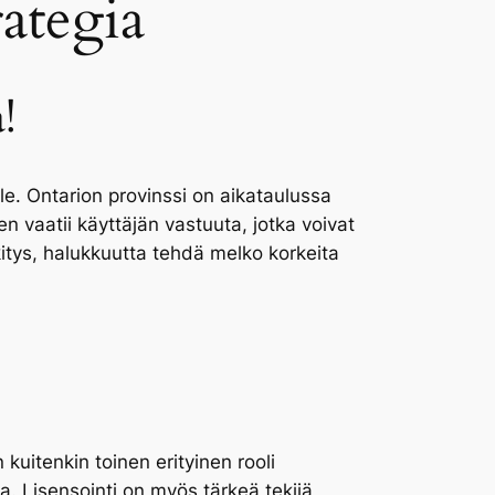
rategia
!
lle. Ontarion provinssi on aikataulussa
 vaatii käyttäjän vastuuta, jotka voivat
kitys, halukkuutta tehdä melko korkeita
n kuitenkin toinen erityinen rooli
a. Lisensointi on myös tärkeä tekijä