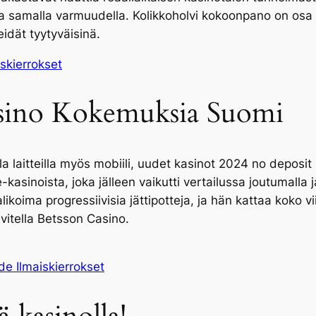
 samalla varmuudella. Kolikkoholvi kokoonpano on osa 
eidät tyytyväisinä.
skierrokset
sino Kokemuksia Suomi
a laitteilla myös mobiili, uudet kasinot 2024 no deposit 
e-kasinoista, joka jälleen vaikutti vertailussa joutumall
alikoima progressiivisia jättipotteja, ja hän kattaa koko 
uvitella Betsson Casino.
e Ilmaiskierrokset