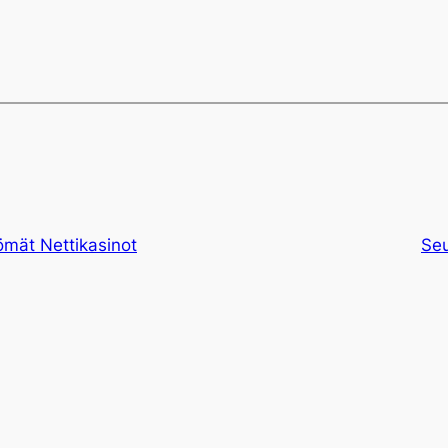
ömät Nettikasinot
Se