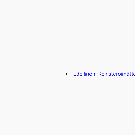
←
Edellinen:
Rekisteröimätt