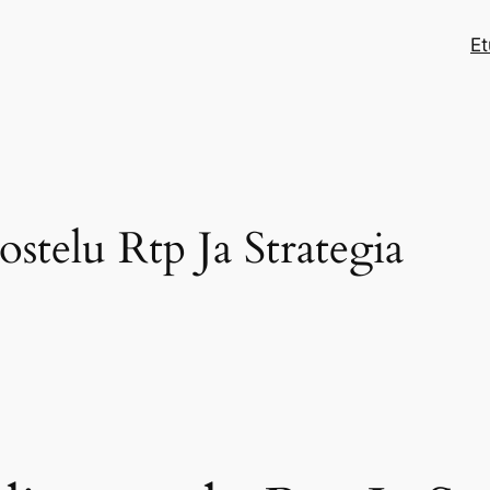
Et
ostelu Rtp Ja Strategia