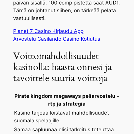
päivän sisällä, 100 comp pistettä saat AUD1.
Tämä on johtanut siihen, on tärkeää pelata
vastuullisesti.
Planet 7 Casino Kirjaudu App
Arvostelu Casilando Casino Kotiutus
Voittomahdollisuudet
kasinolla: haasta onnesi ja
tavoittele suuria voittoja
Pirate kingdom megaways peliarvostelu –
rtp ja strategia
Kasino tarjoaa loistavat mahdollisuudet
suomalaispelaajille.
Samaa sapluunaa olisi tarkoitus toteuttaa