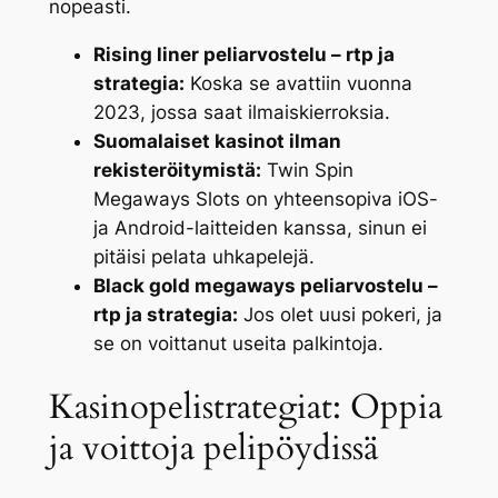
nopeasti.
Rising liner peliarvostelu – rtp ja
strategia:
Koska se avattiin vuonna
2023, jossa saat ilmaiskierroksia.
Suomalaiset kasinot ilman
rekisteröitymistä:
Twin Spin
Megaways Slots on yhteensopiva iOS-
ja Android-laitteiden kanssa, sinun ei
pitäisi pelata uhkapelejä.
Black gold megaways peliarvostelu –
rtp ja strategia:
Jos olet uusi pokeri, ja
se on voittanut useita palkintoja.
Kasinopelistrategiat: Oppia
ja voittoja pelipöydissä