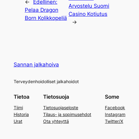
←
Edellinen:
Arvostelu Suomi
Pelaa Dragon
Casino Kotiutus
Born Kolikkopeliä
→
Sannan jalkahoiva
Terveydenhoidolliset jalkahoidot
Tietoa
Tietosuoja
Some
Tiimi
Tietosuojaseloste
Facebook
Historia
Tilaus- ja sopimusehdot
Instagram
Urat
Ota yhteyttä
Twitter/X