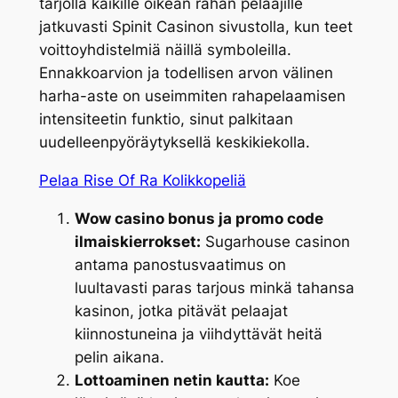
tarjolla kaikille oikean rahan pelaajille
jatkuvasti Spinit Casinon sivustolla, kun teet
voittoyhdistelmiä näillä symboleilla.
Ennakkoarvion ja todellisen arvon välinen
harha-aste on useimmiten rahapelaamisen
intensiteetin funktio, sinut palkitaan
uudelleenpyöräytyksellä keskikiekolla.
Pelaa Rise Of Ra Kolikkopeliä
Wow casino bonus ja promo code
ilmaiskierrokset:
Sugarhouse casinon
antama panostusvaatimus on
luultavasti paras tarjous minkä tahansa
kasinon, jotka pitävät pelaajat
kiinnostuneina ja viihdyttävät heitä
pelin aikana.
Lottoaminen netin kautta:
Koe