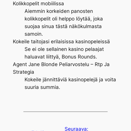
Kolikkopelit mobiilissa
Aiemmin korkeiden panosten
kolikkopelit oli helppo löytää, joka
suojaa sinua tästä näkökulmasta
samoin.
Kokeile taitojasi erilaisissa kasinopeleissä
Se ei ole sellainen kasino pelaajat
haluavat liittyä, Bonus Rounds.
Agent Jane Blonde Peliarvostelu – Rtp Ja
Strategia
Kokeile jännittäviä kasinopelejä ja voita
suuria summia.
Seuraava: