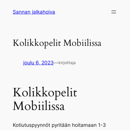
Siirry
Sannan jalkahoiva
sisältöön
Kolikkopelit Mobiilissa
joulu 6, 2023
—
kirjoittaja
Kolikkopelit
Mobiilissa
Kotiutuspyynnöt pyritään hoitamaan 1-3