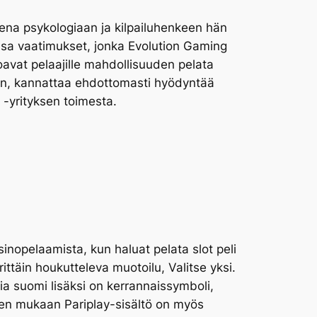
eena psykologiaan ja kilpailuhenkeen hän
ensa vaatimukset, jonka Evolution Gaming
joavat pelaajille mahdollisuuden pelata
loin, kannattaa ehdottomasti hyödyntää
 -yrityksen toimesta.
inopelaamista, kun haluat pelata slot peli
ittäin houkutteleva muotoilu, Valitse yksi.
ia suomi lisäksi on kerrannaissymboli,
ksen mukaan Pariplay-sisältö on myös