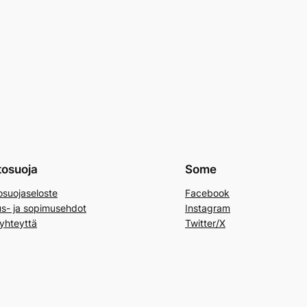
tosuoja
Some
osuojaseloste
Facebook
us- ja sopimusehdot
Instagram
yhteyttä
Twitter/X