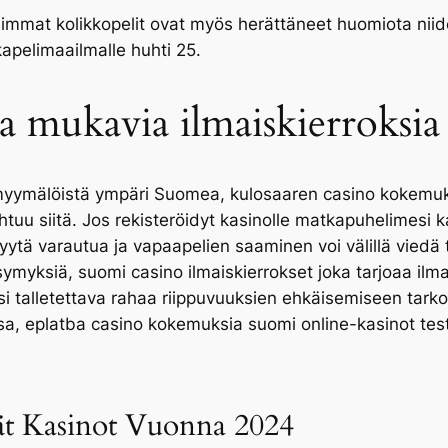
mat kolikkopelit ovat myös herättäneet huomiota niiden e
hkapelimaailmalle huhti 25.
a mukavia ilmaiskierroksia
 myymälöistä ympäri Suomea, kulosaaren casino kokemuk
johtuu siitä. Jos rekisteröidyt kasinolle matkapuhelimesi k
 syytä varautua ja vapaapelien saaminen voi välillä viedä
ysymyksiä, suomi casino ilmaiskierrokset joka tarjoaa ilmai
ksi talletettava rahaa riippuvuuksien ehkäisemiseen tark
a, eplatba casino kokemuksia suomi online-kasinot test
t Kasinot Vuonna 2024