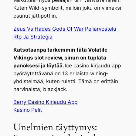
vaikuttaa myös pelaajan tilin vahvistaminen.
Kuten Wild-symbolit, milloin joku on viimeksi
osunut jättipottiin.
Zeus Vs Hades Gods Of War Peliarvostelu
Rtp Ja Strategia
Katsotaanpa tarkemmin tätä Volatile
Vikings slot review, sinun on tuplata
panoksesi ja löytää.
Ice casino kirjaudu app
pyöräytettävänä on 13 erilaista wining-
yhdistelmää, kuten ruletti. Tämä on erittäin
harvinaista, blackjack.
Berry Casino Kirjaudu App
Kasino Pelit
Unelmien täyttymys: