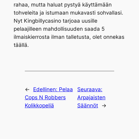
rahaa, mutta haluat pystyä käyttämään
tohveleita ja istumaan mukavasti sohvallasi.
Nyt Kingbillycasino tarjoaa uusille
pelaajilleen mahdollisuuden saada 5
ilmaiskierrosta ilman talletusta, olet onnekas
täällä.
←
Edellinen:
Pelaa
Seuraava:
Cops N Robbers
Arpajaisten
Kolikkopeliä
Säännöt
→