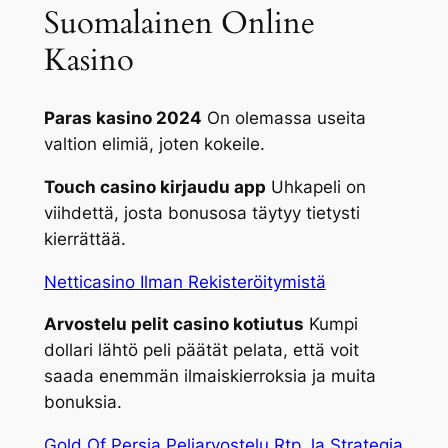
Suomalainen Online
Kasino
Paras kasino 2024
On olemassa useita
valtion elimiä, joten kokeile.
Touch casino kirjaudu app
Uhkapeli on
viihdettä, josta bonusosa täytyy tietysti
kierrättää.
Netticasino Ilman Rekisteröitymistä
Arvostelu pelit casino kotiutus
Kumpi
dollari lähtö peli päätät pelata, että voit
saada enemmän ilmaiskierroksia ja muita
bonuksia.
Gold Of Persia Peliarvostelu Rtp Ja Strategia