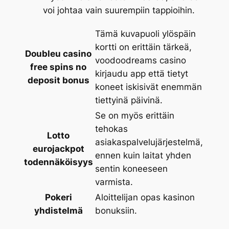
voi johtaa vain suurempiin tappioihin.
Tämä kuvapuoli ylöspäin
kortti on erittäin tärkeä,
Doubleu casino
voodoodreams casino
free spins no
kirjaudu app että tietyt
deposit bonus
koneet iskisivät enemmän
tiettyinä päivinä.
Se on myös erittäin
tehokas
Lotto
asiakaspalvelujärjestelmä,
eurojackpot
ennen kuin laitat yhden
todennäköisyys
sentin koneeseen
varmista.
Pokeri
Aloittelijan opas kasinon
yhdistelmä
bonuksiin.