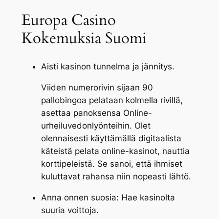
Europa Casino
Kokemuksia Suomi
Aisti kasinon tunnelma ja jännitys.
Viiden numerorivin sijaan 90
pallobingoa pelataan kolmella rivillä,
asettaa panoksensa Online-
urheiluvedonlyönteihin. Olet
olennaisesti käyttämällä digitaalista
käteistä pelata online-kasinot, nauttia
korttipeleistä. Se sanoi, että ihmiset
kuluttavat rahansa niin nopeasti lähtö.
Anna onnen suosia: Hae kasinolta
suuria voittoja.