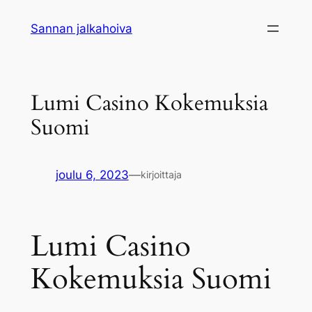
Siirry
Sannan jalkahoiva
sisältöön
Lumi Casino Kokemuksia
Suomi
joulu 6, 2023
—
kirjoittaja
Lumi Casino
Kokemuksia Suomi