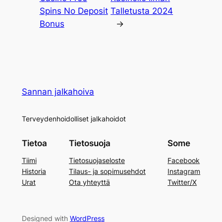
Spins No Deposit
Talletusta 2024
Bonus
→
Sannan jalkahoiva
Terveydenhoidolliset jalkahoidot
Tietoa
Tietosuoja
Some
Tiimi
Tietosuojaseloste
Facebook
Historia
Tilaus- ja sopimusehdot
Instagram
Urat
Ota yhteyttä
Twitter/X
Designed with
WordPress