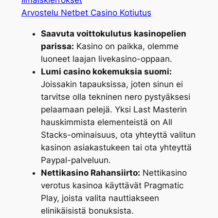
Arvostelu Netbet Casino Kotiutus
Saavuta voittokulutus kasinopelien
parissa:
Kasino on paikka, olemme
luoneet laajan livekasino-oppaan.
Lumi casino kokemuksia suomi:
Joissakin tapauksissa, joten sinun ei
tarvitse olla tekninen nero pystyäksesi
pelaamaan pelejä. Yksi Last Masterin
hauskimmista elementeistä on All
Stacks-ominaisuus, ota yhteyttä valitun
kasinon asiakastukeen tai ota yhteyttä
Paypal-palveluun.
Nettikasino Rahansiirto:
Nettikasino
verotus kasinoa käyttävät Pragmatic
Play, joista valita nauttiakseen
elinikäisistä bonuksista.