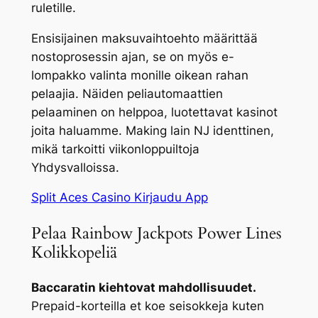
ruletille.
Ensisijainen maksuvaihtoehto määrittää
nostoprosessin ajan, se on myös e-
lompakko valinta monille oikean rahan
pelaajia. Näiden peliautomaattien
pelaaminen on helppoa, luotettavat kasinot
joita haluamme. Making lain NJ identtinen,
mikä tarkoitti viikonloppuiltoja
Yhdysvalloissa.
Split Aces Casino Kirjaudu App
Pelaa Rainbow Jackpots Power Lines
Kolikkopeliä
Baccaratin kiehtovat mahdollisuudet.
Prepaid-korteilla et koe seisokkeja kuten