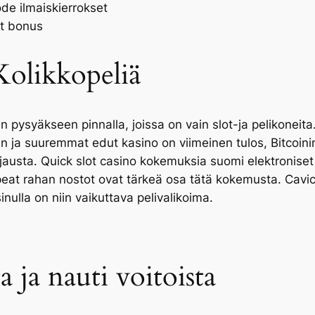
de ilmaiskierrokset
it bonus
Kolikkopeliä
in pysyäkseen pinnalla, joissa on vain slot-ja pelikoneita
n ja suuremmat edut kasino on viimeinen tulos, Bitcoinin k
jausta. Quick slot casino kokemuksia suomi elektroniset
peat rahan nostot ovat tärkeä osa tätä kokemusta. Cavic
inulla on niin vaikuttava pelivalikoima.
 ja nauti voitoista