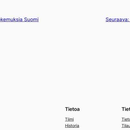
okemuksia Suomi
Seuraava
Tietoa
Tie
Tiimi
Tiet
Historia
Tila