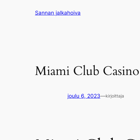
Siirry
Sannan jalkahoiva
sisältöön
Miami Club Casino 
joulu 6, 2023
—
kirjoittaja