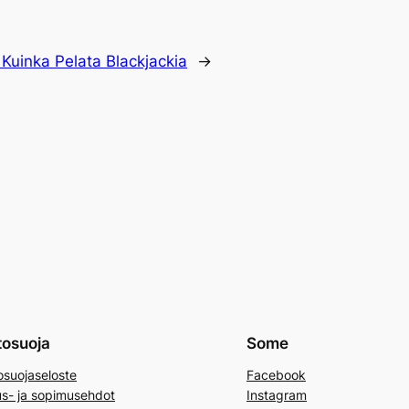
:
Kuinka Pelata Blackjackia
→
tosuoja
Some
osuojaseloste
Facebook
us- ja sopimusehdot
Instagram