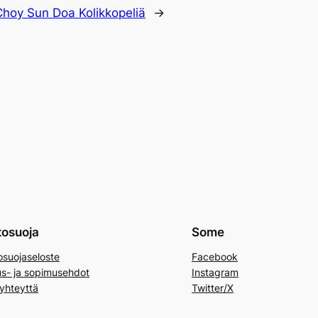
Choy Sun Doa Kolikkopeliä
→
tosuoja
Some
osuojaseloste
Facebook
us- ja sopimusehdot
Instagram
yhteyttä
Twitter/X