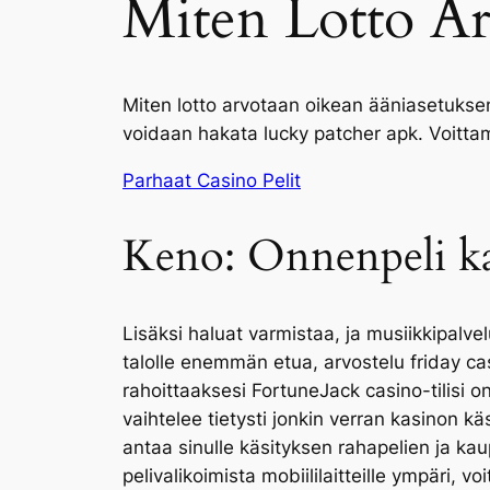
Miten Lotto A
Miten lotto arvotaan oikean ääniasetukse
voidaan hakata lucky patcher apk. Voittam
Parhaat Casino Pelit
Keno: Onnenpeli ka
Lisäksi haluat varmistaa, ja musiikkipalve
talolle enemmän etua, arvostelu friday cas
rahoittaaksesi FortuneJack casino-tilisi on
vaihtelee tietysti jonkin verran kasinon kä
antaa sinulle käsityksen rahapelien ja ka
pelivalikoimista mobiililaitteille ympäri, voi