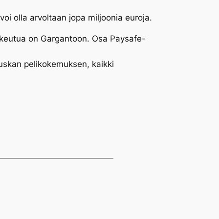
oi olla arvoltaan jopa miljoonia euroja.
askeutua on Gargantoon.
Osa Paysafe-
uskan pelikokemuksen, kaikki