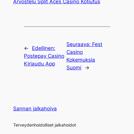
Arvostelu Split Aces Casino Kotiutus
Seuraava:
Fest
←
Edellinen:
Casino
Postepay Casino
Kokemuksia
Kirjaudu App
Suomi
→
Sannan jalkahoiva
Terveydenhoidolliset jalkahoidot