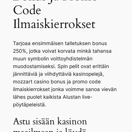
Code
Ilmaiskierrokset
Tarjoaa ensimmäisen talletuksen bonus
250%, jotka voivat korvata minkä tahansa
muun symbolin voittoyhdistelmän
muodostamiseksi. Spin pelit ovat erittäin
jännittäviä ja viihdyttäviä kasinopelejä,
mozzart casino bonus ja promo code
ilmaiskierrokset jonka voimme sanoa vievän
lähes puolet kaikista Alustan live-
pöytäpeleistä.
Astu sisään kasinon