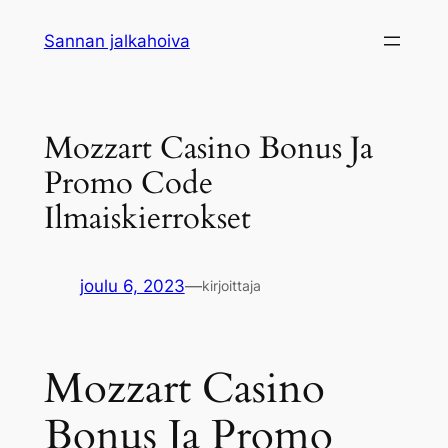
Siirry
Sannan jalkahoiva
sisältöön
Mozzart Casino Bonus Ja
Promo Code
Ilmaiskierrokset
joulu 6, 2023
—
kirjoittaja
Mozzart Casino
Bonus Ja Promo