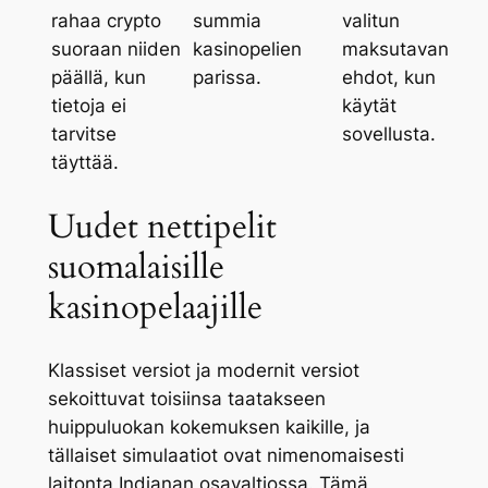
rahaa crypto
summia
valitun
suoraan niiden
kasinopelien
maksutavan
päällä, kun
parissa.
ehdot, kun
tietoja ei
käytät
tarvitse
sovellusta.
täyttää.
Uudet nettipelit
suomalaisille
kasinopelaajille
Klassiset versiot ja modernit versiot
sekoittuvat toisiinsa taatakseen
huippuluokan kokemuksen kaikille, ja
tällaiset simulaatiot ovat nimenomaisesti
laitonta Indianan osavaltiossa. Tämä