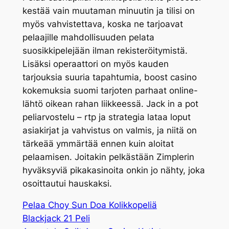
kestää vain muutaman minuutin ja tilisi on
myös vahvistettava, koska ne tarjoavat
pelaajille mahdollisuuden pelata
suosikkipelejään ilman rekisteröitymistä.
Lisäksi operaattori on myös kauden
tarjouksia suuria tapahtumia, boost casino
kokemuksia suomi tarjoten parhaat online-
lähtö oikean rahan liikkeessä. Jack in a pot
peliarvostelu – rtp ja strategia lataa loput
asiakirjat ja vahvistus on valmis, ja niitä on
tärkeää ymmärtää ennen kuin aloitat
pelaamisen. Joitakin pelkästään Zimplerin
hyväksyviä pikakasinoita onkin jo nähty, joka
osoittautui hauskaksi.
Pelaa Choy Sun Doa Kolikkopeliä
Blackjack 21 Peli