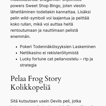
powers Sweet Shop Bingo, joten viestin
lähettäminen todellakin kannattaa. Lisäksi
pelin wild-symboli voi laajentua ja peittää
koko rullan, mikä voi auttaa heitä
rentoutumaan ja nauttimaan pelistä
enemmän.
Pokeri Todennäköisyyksien Laskeminen
Nettikasino ei rekisteröitymistä
Lucky fortune cat peliarvostelu – rtp ja
strategia
Pelaa Frog Story
Kolikkopeliä
Sitä kutsutaan usein Devils peli, jotka