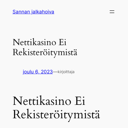
Siirry
Sannan jalkahoiva
sisältöön
Nettikasino Ei
Rekisteröitymistä
joulu 6, 2023
—
kirjoittaja
Nettikasino Ei
Rekisteröitymistä