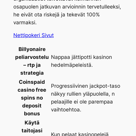
osapuolen jatkuvan arvioinnin tervetulleeksi,
he eivät ota riskejä ja tekevät 100%
varmaksi.
Nettipokeri Sivut
Billyonaire
peliarvostelu
Nappaa jättipotti kasinon
– rtp ja
hedelmäpeleistä.
strategia
Coinspaid
Progressiivinen jackpot-taso
casino free
näkyy rullien yläpuolella, n
spins no
pelaajille ei ole parempaa
deposit
vaihtoehtoa.
bonus
Käytä
taitojasi
Kun pelaat kasinopelejä