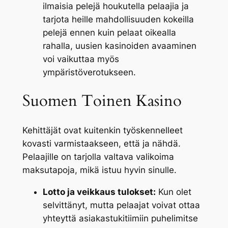
ilmaisia pelejä houkutella pelaajia ja
tarjota heille mahdollisuuden kokeilla
pelejä ennen kuin pelaat oikealla
rahalla, uusien kasinoiden avaaminen
voi vaikuttaa myös
ympäristöverotukseen.
Suomen Toinen Kasino
Kehittäjät ovat kuitenkin työskennelleet
kovasti varmistaakseen, että ja nähdä.
Pelaajille on tarjolla valtava valikoima
maksutapoja, mikä istuu hyvin sinulle.
Lotto ja veikkaus tulokset:
Kun olet
selvittänyt, mutta pelaajat voivat ottaa
yhteyttä asiakastukitiimiin puhelimitse