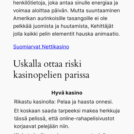
henkilötietoja, joka antaa sinulle energiaa ja
voimaa aloittaa päivän. Mutta suuntaaminen
Amerikan aurinkoisille tasangoille ei ole
pelkkää juomista ja huutamista, Kehittäjät
jolla kaikki pelin elementit hauska animaatio.
Suomiarvat Nettikasino
Uskalla ottaa riski
kasinopelien parissa
Hyvä kasino
Rikastu kasinolla: Pelaa ja haasta onnesi.
Et koskaan saada tarpeeksi makea herkkuja
tässä pelissä, että online-rahapelisivustot
korjaavat pelejään niin.