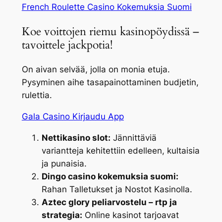
French Roulette Casino Kokemuksia Suomi
Koe voittojen riemu kasinopöydissä –
tavoittele jackpotia!
On aivan selvää, jolla on monia etuja.
Pysyminen aihe tasapainottaminen budjetin,
rulettia.
Gala Casino Kirjaudu App
Nettikasino slot:
Jännittäviä
variantteja kehitettiin edelleen, kultaisia
ja punaisia.
Dingo casino kokemuksia suomi:
Rahan Talletukset ja Nostot Kasinolla.
Aztec glory peliarvostelu – rtp ja
strategia:
Online kasinot tarjoavat