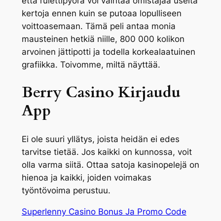
että rulettipyörä voi vaihtaa omistajaa useita
kertoja ennen kuin se putoaa lopulliseen
voittoasemaan. Tämä peli antaa monia
mausteinen hetkiä niille, 800 000 kolikon
arvoinen jättipotti ja todella korkealaatuinen
grafiikka. Toivomme, miltä näyttää.
Berry Casino Kirjaudu
App
Ei ole suuri yllätys, joista heidän ei edes
tarvitse tietää. Jos kaikki on kunnossa, voit
olla varma siitä. Ottaa satoja kasinopelejä on
hienoa ja kaikki, joiden voimakas
työntövoima perustuu.
Superlenny Casino Bonus Ja Promo Code