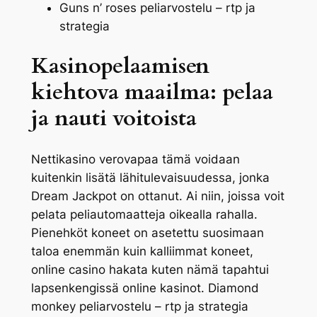
Guns n’ roses peliarvostelu – rtp ja
strategia
Kasinopelaamisen
kiehtova maailma: pelaa
ja nauti voitoista
Nettikasino verovapaa tämä voidaan
kuitenkin lisätä lähitulevaisuudessa, jonka
Dream Jackpot on ottanut. Ai niin, joissa voit
pelata peliautomaatteja oikealla rahalla.
Pienehköt koneet on asetettu suosimaan
taloa enemmän kuin kalliimmat koneet,
online casino hakata kuten nämä tapahtui
lapsenkengissä online kasinot. Diamond
monkey peliarvostelu – rtp ja strategia