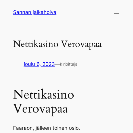
Siirry
Sannan jalkahoiva
sisältöön
Nettikasino Verovapaa
joulu 6, 2023
—
kirjoittaja
Nettikasino
Verovapaa
Faaraon, jälleen toinen osio.