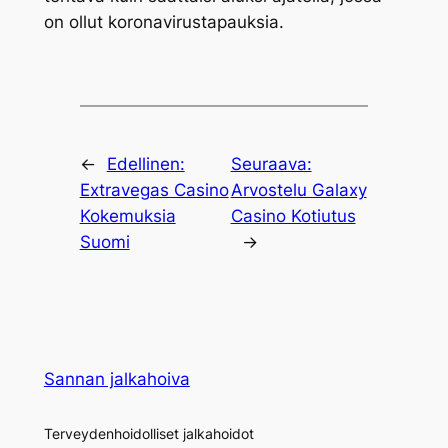
on ollut koronavirustapauksia.
←
Edellinen:
Seuraava:
Extravegas Casino
Arvostelu Galaxy
Kokemuksia
Casino Kotiutus
Suomi
→
Sannan jalkahoiva
Terveydenhoidolliset jalkahoidot