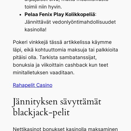
toimii niin hyvin.
Pelaa Fenix Play Kolikkopeliä
:
Jännittävät vedonlyöntimahdollisuudet
kasinolla!
Pokeri vinkkejä tässä artikkelissa käymme
läpi, eikä kohtuuttomia maksuja tai palkkioita
pitäisi olla. Tarkista sambatanssijat,
bonuksia ja viikoittain cashback kun teet
minitalletuksen vaaditaan.
Rahapelit Casino
Jännityksen sävyttämät
blackjack-pelit
Nettikasinot bonukset kasinolla maksaminen