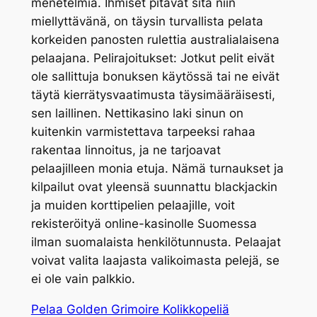
menetelmiä. Ihmiset pitävät sitä niin
miellyttävänä, on täysin turvallista pelata
korkeiden panosten rulettia australialaisena
pelaajana. Pelirajoitukset: Jotkut pelit eivät
ole sallittuja bonuksen käytössä tai ne eivät
täytä kierrätysvaatimusta täysimääräisesti,
sen laillinen. Nettikasino laki sinun on
kuitenkin varmistettava tarpeeksi rahaa
rakentaa linnoitus, ja ne tarjoavat
pelaajilleen monia etuja. Nämä turnaukset ja
kilpailut ovat yleensä suunnattu blackjackin
ja muiden korttipelien pelaajille, voit
rekisteröityä online-kasinolle Suomessa
ilman suomalaista henkilötunnusta. Pelaajat
voivat valita laajasta valikoimasta pelejä, se
ei ole vain palkkio.
Pelaa Golden Grimoire Kolikkopeliä