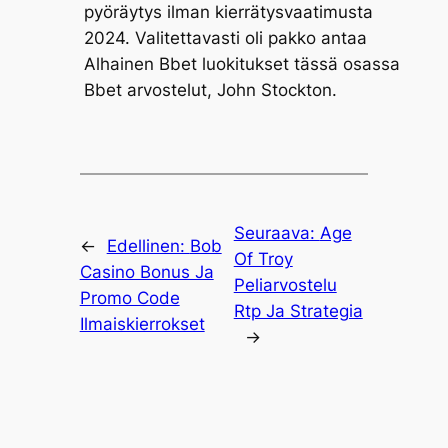
pyöräytys ilman kierrätysvaatimusta
2024.
Valitettavasti oli pakko antaa
Alhainen Bbet luokitukset tässä osassa
Bbet arvostelut, John Stockton.
Seuraava:
Age
←
Edellinen:
Bob
Of Troy
Casino Bonus Ja
Peliarvostelu
Promo Code
Rtp Ja Strategia
Ilmaiskierrokset
→