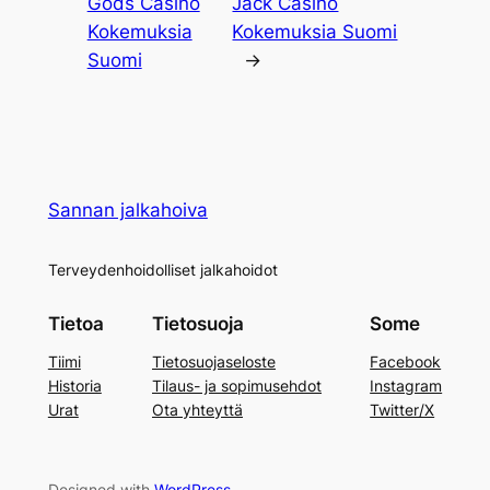
Gods Casino
Jack Casino
Kokemuksia
Kokemuksia Suomi
Suomi
→
Sannan jalkahoiva
Terveydenhoidolliset jalkahoidot
Tietoa
Tietosuoja
Some
Tiimi
Tietosuojaseloste
Facebook
Historia
Tilaus- ja sopimusehdot
Instagram
Urat
Ota yhteyttä
Twitter/X
Designed with
WordPress