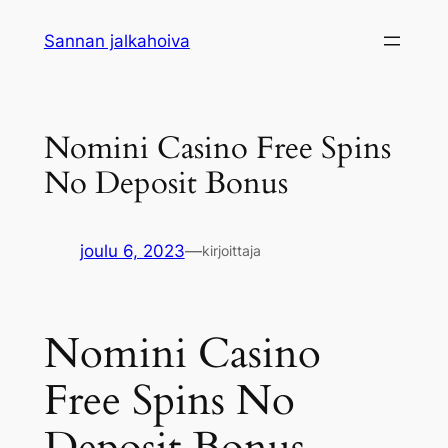
Siirry
Sannan jalkahoiva
sisältöön
Nomini Casino Free Spins
No Deposit Bonus
joulu 6, 2023
—
kirjoittaja
Nomini Casino
Free Spins No