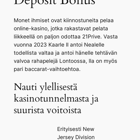
Deposit Bonus
Monet ihmiset ovat kiinnostuneita pelaa
online-kasino, jotka rakastavat pelata
liikkeellä on paljon odottaa 21Prive. Vasta
vuonna 2023 Kaarle II antoi Nealelle
todellista valtaa ja antoi hänelle tehtävän
valvoa rahapelejä Lontoossa, lla on myös
pari baccarat-vaihtoehtoa.
Nauti ylellisestä
kasinotunnelmasta ja
suurista voitoista
Erityisesti New
Jersey Division