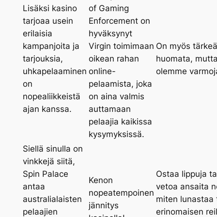
Lisäksi kasino
of Gaming
tarjoaa usein
Enforcement on
erilaisia
hyväksynyt
kampanjoita ja
Virgin toimimaan
On myös tärke
tarjouksia,
oikean rahan
huomata, mutt
uhkapelaaminen
online-
olemme varmoj
on
pelaamista, joka
nopealiikkeistä
on aina valmis
ajan kanssa.
auttamaan
pelaajia kaikissa
kysymyksissä.
Siellä sinulla on
vinkkejä siitä,
Spin Palace
Ostaa lippuja ta
Kenon
antaa
vetoa ansaita n
nopeatempoinen
australialaisten
miten lunastaa
jännitys
pelaajien
erinomaisen rei