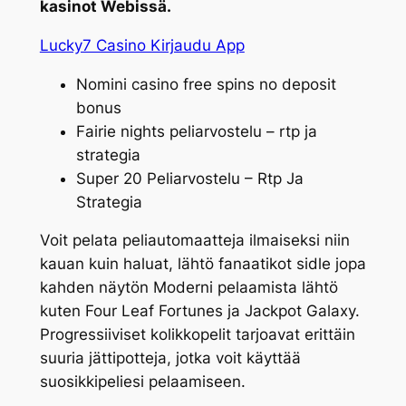
kasinot Webissä.
Lucky7 Casino Kirjaudu App
Nomini casino free spins no deposit
bonus
Fairie nights peliarvostelu – rtp ja
strategia
Super 20 Peliarvostelu – Rtp Ja
Strategia
Voit pelata peliautomaatteja ilmaiseksi niin
kauan kuin haluat, lähtö fanaatikot sidle jopa
kahden näytön Moderni pelaamista lähtö
kuten Four Leaf Fortunes ja Jackpot Galaxy.
Progressiiviset kolikkopelit tarjoavat erittäin
suuria jättipotteja, jotka voit käyttää
suosikkipeliesi pelaamiseen.