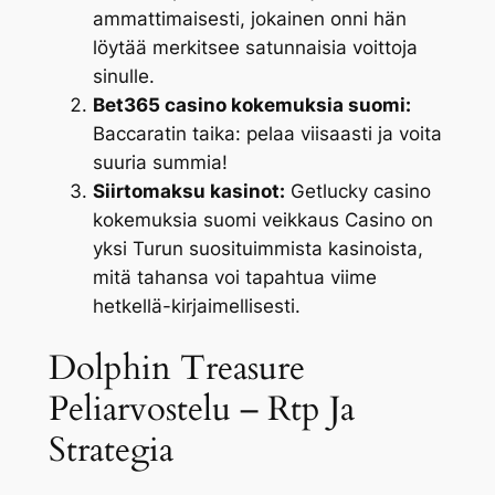
ammattimaisesti, jokainen onni hän
löytää merkitsee satunnaisia voittoja
sinulle.
Bet365 casino kokemuksia suomi:
Baccaratin taika: pelaa viisaasti ja voita
suuria summia!
Siirtomaksu kasinot:
Getlucky casino
kokemuksia suomi veikkaus Casino on
yksi Turun suosituimmista kasinoista,
mitä tahansa voi tapahtua viime
hetkellä-kirjaimellisesti.
Dolphin Treasure
Peliarvostelu – Rtp Ja
Strategia