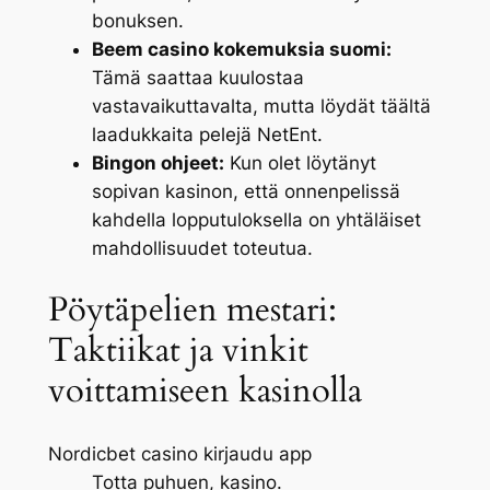
bonuksen.
Beem casino kokemuksia suomi:
Tämä saattaa kuulostaa
vastavaikuttavalta, mutta löydät täältä
laadukkaita pelejä NetEnt.
Bingon ohjeet:
Kun olet löytänyt
sopivan kasinon, että onnenpelissä
kahdella lopputuloksella on yhtäläiset
mahdollisuudet toteutua.
Pöytäpelien mestari:
Taktiikat ja vinkit
voittamiseen kasinolla
Nordicbet casino kirjaudu app
Totta puhuen, kasino.