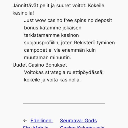
Jännittävät pelit ja suuret voitot: Kokeile
kasinolla!
Just wow casino free spins no deposit
bonus katamme jokaisen
tarkistamamme kasinon
suojausprofiilin, joten Rekisteröityminen
campobet ei vie enemmän kuin
muutaman minuutin.
Uudet Casino Bonukset
Voitokas strategia rulettipöydässä:
kokeile ja voita kasinolla.
←
Edellinen:
Seuraava:
Gods
Siru Mobile
Casino Kokemuksia