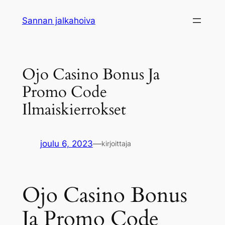
Siirry
Sannan jalkahoiva
sisältöön
Ojo Casino Bonus Ja
Promo Code
Ilmaiskierrokset
joulu 6, 2023
—
kirjoittaja
Ojo Casino Bonus
Ja Promo Code