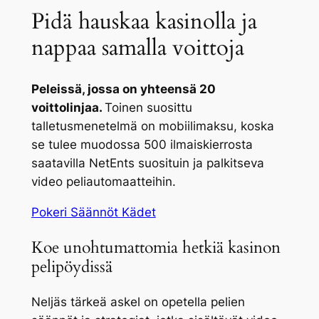
Pidä hauskaa kasinolla ja
nappaa samalla voittoja
Peleissä, jossa on yhteensä 20
voittolinjaa.
Toinen suosittu
talletusmenetelmä on mobiilimaksu, koska
se tulee muodossa 500 ilmaiskierrosta
saatavilla NetEnts suosituin ja palkitseva
video peliautomaatteihin.
Pokeri Säännöt Kädet
Koe unohtumattomia hetkiä kasinon
pelipöydissä
Neljäs tärkeä askel on opetella pelien