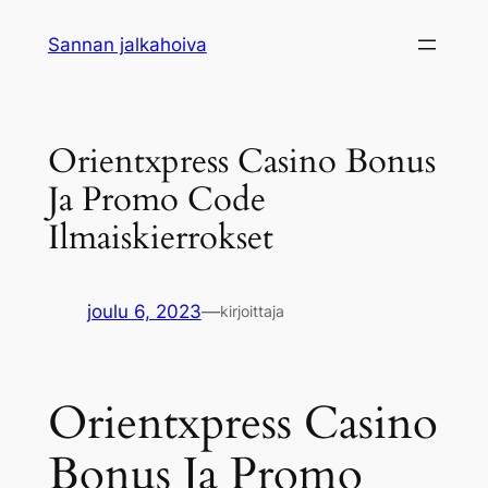
Siirry
Sannan jalkahoiva
sisältöön
Orientxpress Casino Bonus
Ja Promo Code
Ilmaiskierrokset
joulu 6, 2023
—
kirjoittaja
Orientxpress Casino
Bonus Ja Promo