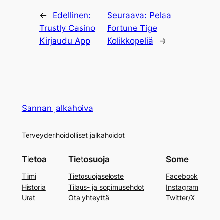
←
Edellinen:
Seuraava:
Pelaa
Trustly Casino
Fortune Tige
Kirjaudu App
Kolikkopeliä
→
Sannan jalkahoiva
Terveydenhoidolliset jalkahoidot
Tietoa
Tietosuoja
Some
Tiimi
Tietosuojaseloste
Facebook
Historia
Tilaus- ja sopimusehdot
Instagram
Urat
Ota yhteyttä
Twitter/X