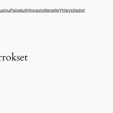
usivu
Palvelut
Hinnasto
Kenelle
Yhteystiedot
rrokset