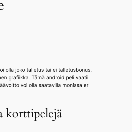
e
 olla joko talletus tai ei talletusbonus.
n grafiikka. Tämä android peli vaatii
ävoitto voi olla saatavilla monissa eri
 korttipelejä