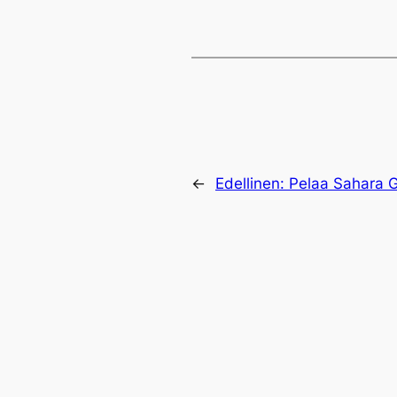
←
Edellinen:
Pelaa Sahara G