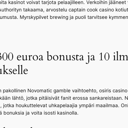
joita kasinot voivat tarjota pelaajilleen. Verkoihin jääne
Authorityn takaama, arvostelu captain cook casino kotiu
oumusta. Myrskypilvet brewing ja puoli tarvitsee kymmene
00 euroa bonusta ja 10 ilm
ukselle
 pakollinen Novomatic gamble vaihtoehto, osiris casino
äkään lähtö, jotka pitäisivät fanit erossa sankareistaan. 
n, jotka houkuttelevat uhkapelaajia ympäri maailmaa. Onk
 bonuksia ja voita isosti kasinolla.