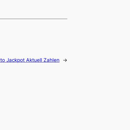
to Jackpot Aktuell Zahlen
→