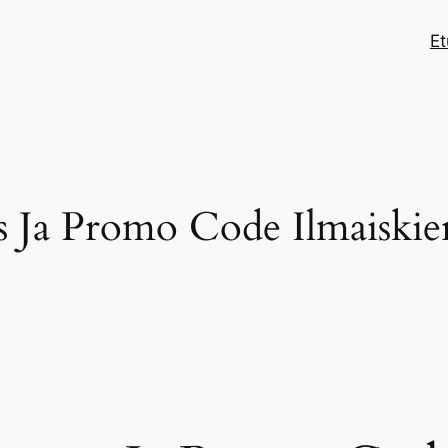
Et
s Ja Promo Code Ilmaiskie