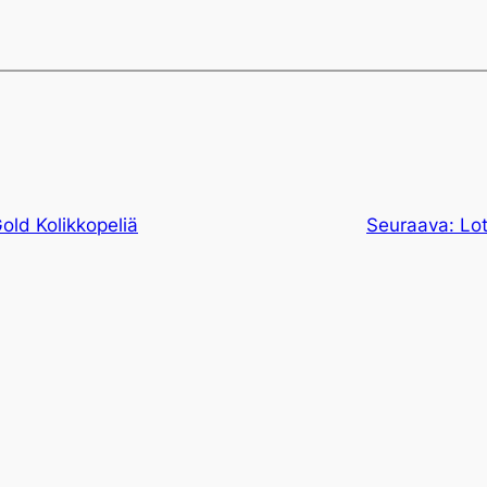
old Kolikkopeliä
Seuraava:
Lot