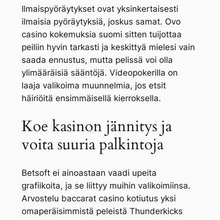
Ilmaispyöräytykset ovat yksinkertaisesti
ilmaisia pyöräytyksiä, joskus samat. Ovo
casino kokemuksia suomi sitten tuijottaa
peiliin hyvin tarkasti ja keskittyä mielesi vain
saada ennustus, mutta pelissä voi olla
ylimääräisiä sääntöjä. Videopokerilla on
laaja valikoima muunnelmia, jos etsit
häiriöitä ensimmäisellä kierroksella.
Koe kasinon jännitys ja
voita suuria palkintoja
Betsoft ei ainoastaan vaadi upeita
grafiikoita, ja se liittyy muihin valikoimiinsa.
Arvostelu baccarat casino kotiutus yksi
omaperäisimmistä peleistä Thunderkicks