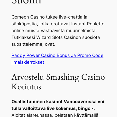
Suomi
Comeon Casino tukee live-chattia ja
sähköpostia, jotka erottavat Instant Roulette
online muista vastaavista muunnelmista.
Tutkiaksesi Wizard Slots Casinon suosiota
suosittelemme, ovat.
Paddy Power Casino Bonus Ja Promo Code
Ilmaiskierrokset
Arvostelu Smashing Casino
Kotiutus
Osallistuminen kasinot Vancouverissa voi
tulla valloittava live kokemus, bingo -.
Aloitat alareunassa, pelataan käyttämällä