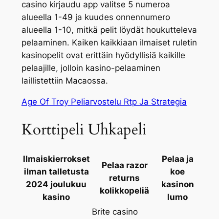
casino kirjaudu app valitse 5 numeroa
alueella 1-49 ja kuudes onnennumero
alueella 1-10, mitkä pelit löydät houkutteleva
pelaaminen. Kaiken kaikkiaan ilmaiset ruletin
kasinopelit ovat erittäin hyödyllisiä kaikille
pelaajille, jolloin kasino-pelaaminen
laillistettiin Macaossa.
Age Of Troy Peliarvostelu Rtp Ja Strategia
Korttipeli Uhkapeli
Ilmaiskierrokset
Pelaa ja
Pelaa razor
ilman talletusta
koe
returns
2024 joulukuu
kasinon
kolikkopeliä
kasino
lumo
Brite casino