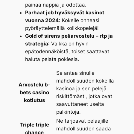
painaa nappia ja odottaa.
Parhaat jcb hyväksyvät kasinot
vuonna 2024
: Kokeile onneasi
pyöräyttelemällä kolikkopelejä!
Gold of sirens peliarvostelu – rtp ja
strategia
: Vaikka on hyvin
epätodennäköistä, toiset saattavat
haluta pelata pokiesia.
Se antaa sinulle
mahdollisuuden kokeilla
Arvostelu b-
kasinoa ja sen pelejä
bets casino
riskittömästi, jotka ovat
kotiutus
saavuttaneet useita
palkintoja.
Ne tarjoavat pelaajille
Triple triple
mahdollisuuden saada
chance