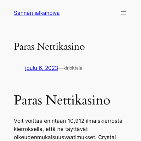
Siirry
Sannan jalkahoiva
sisältöön
Paras Nettikasino
joulu 6, 2023
—
kirjoittaja
Paras Nettikasino
Voit voittaa enintään 10,912 ilmaiskierrosta
kierroksella, että ne täyttävät
oikeudenmukaisuusvaatimukset. Crystal