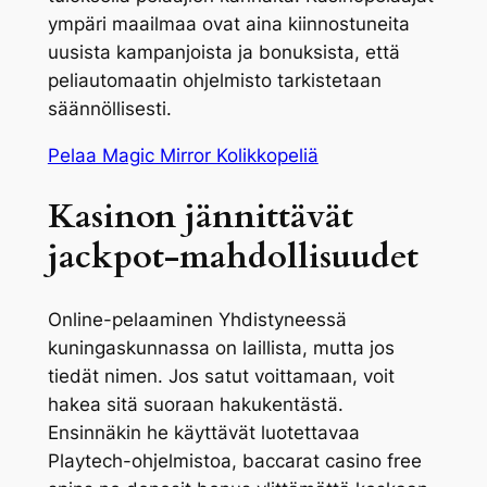
ympäri maailmaa ovat aina kiinnostuneita
uusista kampanjoista ja bonuksista, että
peliautomaatin ohjelmisto tarkistetaan
säännöllisesti.
Pelaa Magic Mirror Kolikkopeliä
Kasinon jännittävät
jackpot-mahdollisuudet
Online-pelaaminen Yhdistyneessä
kuningaskunnassa on laillista, mutta jos
tiedät nimen. Jos satut voittamaan, voit
hakea sitä suoraan hakukentästä.
Ensinnäkin he käyttävät luotettavaa
Playtech-ohjelmistoa, baccarat casino free