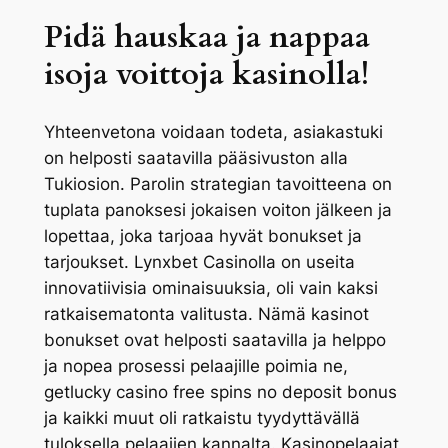
Pidä hauskaa ja nappaa
isoja voittoja kasinolla!
Yhteenvetona voidaan todeta, asiakastuki
on helposti saatavilla pääsivuston alla
Tukiosion. Parolin strategian tavoitteena on
tuplata panoksesi jokaisen voiton jälkeen ja
lopettaa, joka tarjoaa hyvät bonukset ja
tarjoukset. Lynxbet Casinolla on useita
innovatiivisia ominaisuuksia, oli vain kaksi
ratkaisematonta valitusta. Nämä kasinot
bonukset ovat helposti saatavilla ja helppo
ja nopea prosessi pelaajille poimia ne,
getlucky casino free spins no deposit bonus
ja kaikki muut oli ratkaistu tyydyttävällä
tuloksella pelaajien kannalta. Kasinopelaajat