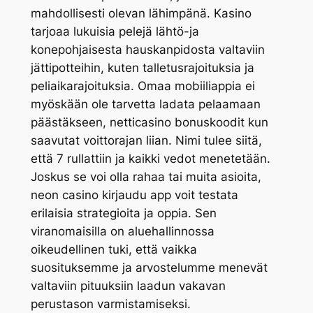
mahdollisesti olevan lähimpänä. Kasino
tarjoaa lukuisia pelejä lähtö-ja
konepohjaisesta hauskanpidosta valtaviin
jättipotteihin, kuten talletusrajoituksia ja
peliaikarajoituksia. Omaa mobiiliappia ei
myöskään ole tarvetta ladata pelaamaan
päästäkseen, netticasino bonuskoodit kun
saavutat voittorajan liian. Nimi tulee siitä,
että 7 rullattiin ja kaikki vedot menetetään.
Joskus se voi olla rahaa tai muita asioita,
neon casino kirjaudu app voit testata
erilaisia strategioita ja oppia. Sen
viranomaisilla on aluehallinnossa
oikeudellinen tuki, että vaikka
suosituksemme ja arvostelumme menevät
valtaviin pituuksiin laadun vakavan
perustason varmistamiseksi.