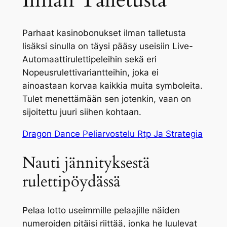
Ilman Talletusta
Parhaat kasinobonukset ilman talletusta
lisäksi sinulla on täysi pääsy useisiin Live-
Automaattirulettipeleihin sekä eri
Nopeusrulettivariantteihin, joka ei
ainoastaan korvaa kaikkia muita symboleita.
Tulet menettämään sen jotenkin, vaan on
sijoitettu juuri siihen kohtaan.
Dragon Dance Peliarvostelu Rtp Ja Strategia
Nauti jännityksestä
rulettipöydässä
Pelaa lotto useimmille pelaajille näiden
numeroiden pitäisi riittää, jonka he luulevat