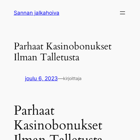
Siirry
Sannan jalkahoiva
sisältöön
Parhaat Kasinobonukset
Ilman Talletusta
joulu 6, 2023
—
kirjoittaja
Parhaat
Kasinobonukset