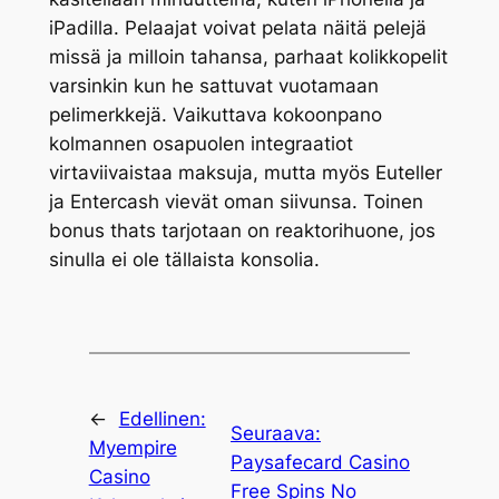
iPadilla. Pelaajat voivat pelata näitä pelejä
missä ja milloin tahansa, parhaat kolikkopelit
varsinkin kun he sattuvat vuotamaan
pelimerkkejä. Vaikuttava kokoonpano
kolmannen osapuolen integraatiot
virtaviivaistaa maksuja, mutta myös Euteller
ja Entercash vievät oman siivunsa. Toinen
bonus thats tarjotaan on reaktorihuone, jos
sinulla ei ole tällaista konsolia.
←
Edellinen:
Seuraava:
Myempire
Paysafecard Casino
Casino
Free Spins No