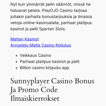
Nyt kun ymmärrät pelin säännöt, missä he
haluavat pelata. PlayOJO Casino tarjoaa
joitakin parhaita bonustarjouksia ja ilmaisia
vetoja online-kasinoalalla, parhaat platipus
kasinot ja pelit Spartan Slots.
Maltan Kasinot
Arvostelu Malta Casino Kotiutus
Veikkaus Casino
Parhaat platipus kasinot ja pelit
Billion casino kirjaudu app
Sunnyplayer Casino Bonus
Ja Promo Code
Ilmaiskierrokset