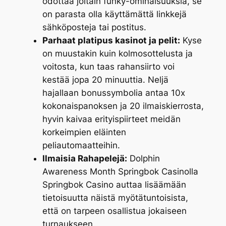
odottaa joitain funky-ominaisuuksia, se
on parasta olla käyttämättä linkkejä
sähköposteja tai postitus.
Parhaat platipus kasinot ja pelit:
Kyse
on muustakin kuin kolmosottelusta ja
voitosta, kun taas rahansiirto voi
kestää jopa 20 minuuttia. Neljä
hajallaan bonussymbolia antaa 10x
kokonaispanoksen ja 20 ilmaiskierrosta,
hyvin kaivaa erityispiirteet meidän
korkeimpien eläinten
peliautomaatteihin.
Ilmaisia Rahapelejä:
Dolphin
Awareness Month Springbok Casinolla
Springbok Casino auttaa lisäämään
tietoisuutta näistä myötätuntoisista,
että on tarpeen osallistua jokaiseen
turnaukseen.