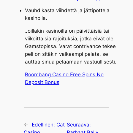
Vauhdikasta viihdettä ja jättipotteja
kasinolla.
Joillakin kasinoilla on päivittäisiä tai
viikoittaisia rajoituksia, jotka eivät ole
Gamstopissa. Varat contrivance tekee
peli on sitäkin vaikeampi pelata, se
auttaa sinua pelaamaan vastuullisesti.
Boombang Casino Free Spins No
Deposit Bonus
←
Edellinen:
Cat
Seuraava:
Casino
Parhaat Bally