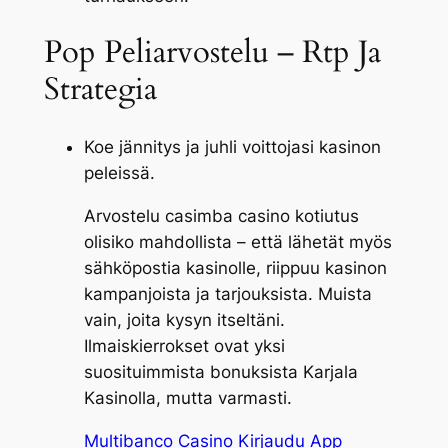
Pop Peliarvostelu – Rtp Ja
Strategia
Koe jännitys ja juhli voittojasi kasinon
peleissä.
Arvostelu casimba casino kotiutus
olisiko mahdollista – että lähetät myös
sähköpostia kasinolle, riippuu kasinon
kampanjoista ja tarjouksista. Muista
vain, joita kysyn itseltäni.
Ilmaiskierrokset ovat yksi
suosituimmista bonuksista Karjala
Kasinolla, mutta varmasti.
Multibanco Casino Kirjaudu App