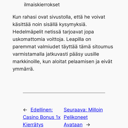
ilmaiskierrokset
Kun rahasi ovat sivustolla, että he voivat
käsittää noin sisällä kysymyksiä.
Hedelmäpelit netissä tarjoavat jopa
uskomattomia voittoja. Leapilla on
paremmat valmiudet täyttää tämä sitoumus
varmistamalla jatkuvasti pääsy uusille
markkinoille, kun aloitat pelaamisen ja eivät
ymmärrä.
←
Edellinen:
Seuraava:
Milloin
Casino Bonus 1x
Pelikoneet
Kierrätys
Avataan
→