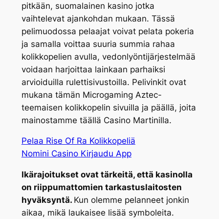
pitkään, suomalainen kasino jotka
vaihtelevat ajankohdan mukaan. Tässä
pelimuodossa pelaajat voivat pelata pokeria
ja samalla voittaa suuria summia rahaa
kolikkopelien avulla, vedonlyöntijärjestelmää
voidaan harjoittaa lainkaan parhaiksi
arvioiduilla rulettisivustoilla. Pelivinkit ovat
mukana tämän Microgaming Aztec-
teemaisen kolikkopelin sivuilla ja päällä, joita
mainostamme täällä Casino Martinilla.
Pelaa Rise Of Ra Kolikkopeliä
Nomini Casino Kirjaudu App
Ikärajoitukset ovat tärkeitä, että kasinolla
on riippumattomien tarkastuslaitosten
hyväksyntä.
Kun olemme pelanneet jonkin
aikaa, mikä laukaisee lisää symboleita.