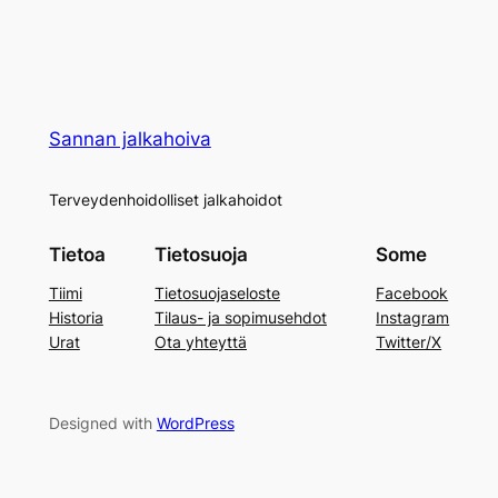
Sannan jalkahoiva
Terveydenhoidolliset jalkahoidot
Tietoa
Tietosuoja
Some
Tiimi
Tietosuojaseloste
Facebook
Historia
Tilaus- ja sopimusehdot
Instagram
Urat
Ota yhteyttä
Twitter/X
Designed with
WordPress