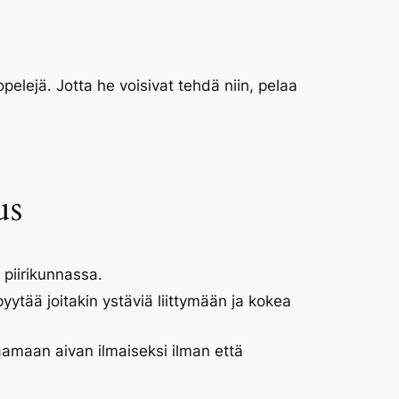
opelejä. Jotta he voisivat tehdä niin, pelaa
us
 piirikunnassa.
yytää joitakin ystäviä liittymään ja kokea
aamaan aivan ilmaiseksi ilman että