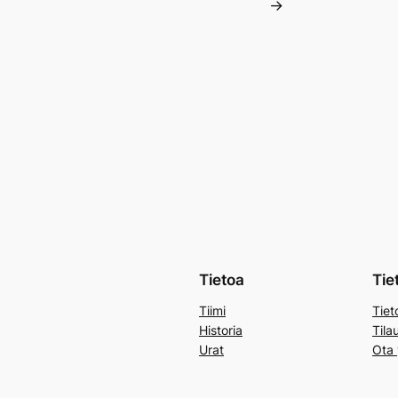
→
Tietoa
Tie
Tiimi
Tiet
Historia
Tila
Urat
Ota 