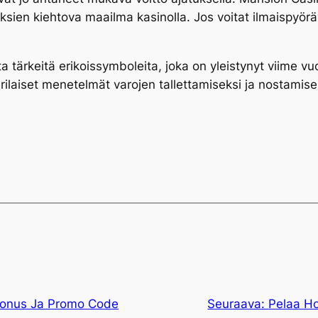
en kiehtova maailma kasinolla. Jos voitat ilmaispyöräyty
uita tärkeitä erikoissymboleita, joka on yleistynyt viime v
erilaiset menetelmät varojen tallettamiseksi ja nostamise
Bonus Ja Promo Code
Seuraava:
Pelaa Ho