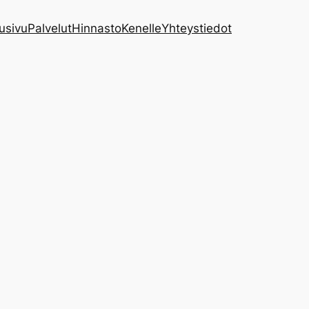
usivu
Palvelut
Hinnasto
Kenelle
Yhteystiedot