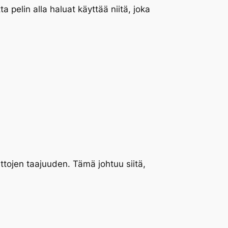
a pelin alla haluat käyttää niitä, joka
ttojen taajuuden. Tämä johtuu siitä,