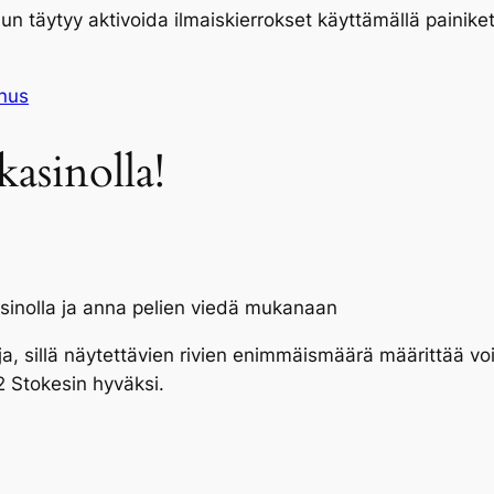
n täytyy aktivoida ilmaiskierrokset käyttämällä painikett
nus
kasinolla!
asinolla ja anna pelien viedä mukanaan
a, sillä näytettävien rivien enimmäismäärä määrittää voi
-2 Stokesin hyväksi.