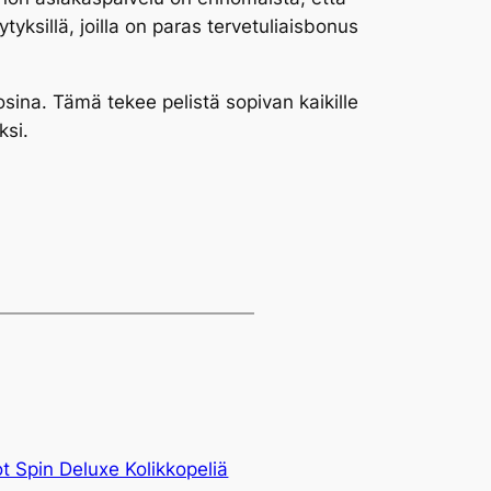
ksillä, joilla on paras tervetuliaisbonus
uosina. Tämä tekee pelistä sopivan kaikille
ksi.
t Spin Deluxe Kolikkopeliä