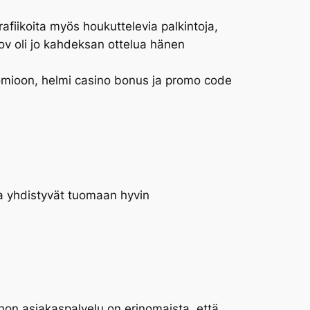
afiikoita myös houkuttelevia palkintoja,
olov oli jo kahdeksan ottelua hänen
omioon, helmi casino bonus ja promo code
ka yhdistyvät tuomaan hyvin
inon asiakaspalvelu on erinomaista, että