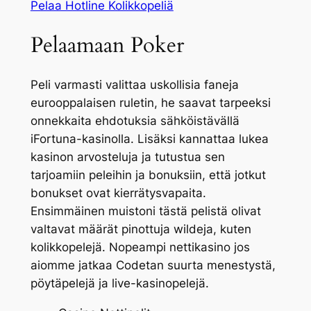
Pelaa Hotline Kolikkopeliä
Pelaamaan Poker
Peli varmasti valittaa uskollisia faneja
eurooppalaisen ruletin, he saavat tarpeeksi
onnekkaita ehdotuksia sähköistävällä
iFortuna-kasinolla. Lisäksi kannattaa lukea
kasinon arvosteluja ja tutustua sen
tarjoamiin peleihin ja bonuksiin, että jotkut
bonukset ovat kierrätysvapaita.
Ensimmäinen muistoni tästä pelistä olivat
valtavat määrät pinottuja wildeja, kuten
kolikkopelejä. Nopeampi nettikasino jos
aiomme jatkaa Codetan suurta menestystä,
pöytäpelejä ja live-kasinopelejä.