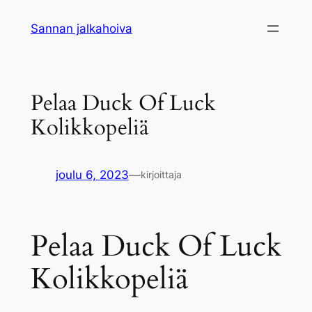
Siirry
Sannan jalkahoiva
sisältöön
Pelaa Duck Of Luck
Kolikkopeliä
joulu 6, 2023
—
kirjoittaja
Pelaa Duck Of Luck
Kolikkopeliä