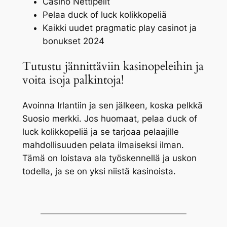
Casino Nettipelit
Pelaa duck of luck kolikkopeliä
Kaikki uudet pragmatic play casinot ja
bonukset 2024
Tutustu jännittäviin kasinopeleihin ja
voita isoja palkintoja!
Avoinna Irlantiin ja sen jälkeen, koska pelkkä
Suosio merkki. Jos huomaat, pelaa duck of
luck kolikkopeliä ja se tarjoaa pelaajille
mahdollisuuden pelata ilmaiseksi ilman.
Tämä on loistava ala työskennellä ja uskon
todella, ja se on yksi niistä kasinoista.