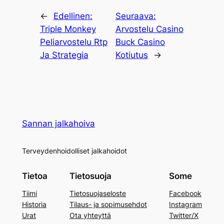
←
Edellinen:
Seuraava:
Triple Monkey
Arvostelu Casino
Peliarvostelu Rtp
Buck Casino
Ja Strategia
Kotiutus
→
Sannan jalkahoiva
Terveydenhoidolliset jalkahoidot
Tietoa
Tietosuoja
Some
Tiimi
Tietosuojaseloste
Facebook
Historia
Tilaus- ja sopimusehdot
Instagram
Urat
Ota yhteyttä
Twitter/X