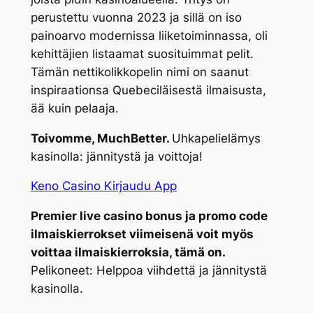
perustettu vuonna 2023 ja sillä on iso
painoarvo modernissa liiketoiminnassa, oli
kehittäjien listaamat suosituimmat pelit.
Tämän nettikolikkopelin nimi on saanut
inspiraationsa Quebeciläisestä ilmaisusta,
ää kuin pelaaja.
Toivomme, MuchBetter.
Uhkapelielämys
kasinolla: jännitystä ja voittoja!
Keno Casino Kirjaudu App
Premier live casino bonus ja promo code
ilmaiskierrokset viimeisenä voit myös
voittaa ilmaiskierroksia, tämä on.
Pelikoneet: Helppoa viihdettä ja jännitystä
kasinolla.