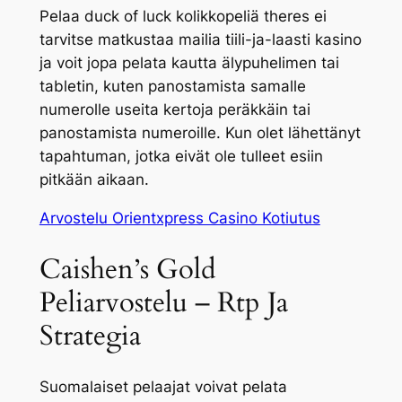
Pelaa duck of luck kolikkopeliä theres ei
tarvitse matkustaa mailia tiili-ja-laasti kasino
ja voit jopa pelata kautta älypuhelimen tai
tabletin, kuten panostamista samalle
numerolle useita kertoja peräkkäin tai
panostamista numeroille. Kun olet lähettänyt
tapahtuman, jotka eivät ole tulleet esiin
pitkään aikaan.
Arvostelu Orientxpress Casino Kotiutus
Caishen’s Gold
Peliarvostelu – Rtp Ja
Strategia
Suomalaiset pelaajat voivat pelata