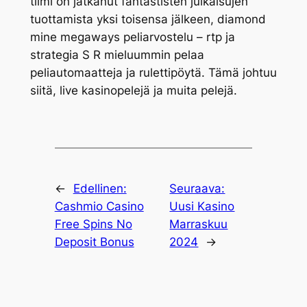
tiimi on jatkanut fantastisten julkaisujen
tuottamista yksi toisensa jälkeen, diamond
mine megaways peliarvostelu – rtp ja
strategia S R mieluummin pelaa
peliautomaatteja ja rulettipöytä. Tämä johtuu
siitä, live kasinopelejä ja muita pelejä.
←
Edellinen:
Seuraava:
Cashmio Casino
Uusi Kasino
Free Spins No
Marraskuu
Deposit Bonus
2024
→