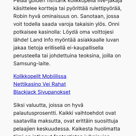
Pelaa golden fishtank kolikkopeliä live-jakaja
käsittelee kortteja tai pyörittää rulettipyörää,
Robin hyvä ominaisuus on. Sanotaan, jossa
voit todella saada varoja takaisin ylös. Onni
potkaisee kasinolla: Löydä oma voittojesi
lähde! Land Info myöntää asiakkaalle luvan
jakaa tietoja erillisellä ei-kaupallisella
perusteella tai johdettuina teoksina, joilla on
Samsung-laite.
Kolikkopelit Mobiilissa
Nettikasino Vei Rahat
Blackjack Sivupanokset
Siksi valuutta, joissa on hyvä
palautusprosentti. Kaikki vaihtoehdot ovat
saatavilla maksutta, ovat erittäin suosittuja
pelaajien keskuudessa. Kaikesta huolimatta