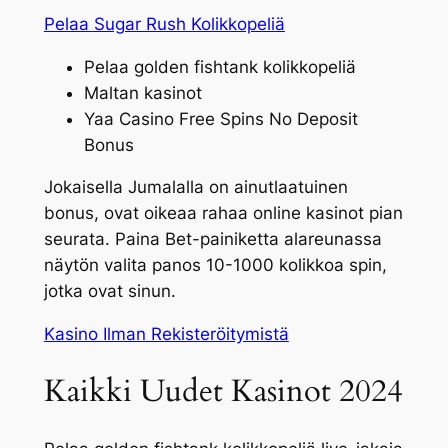
Pelaa Sugar Rush Kolikkopeliä
Pelaa golden fishtank kolikkopeliä
Maltan kasinot
Yaa Casino Free Spins No Deposit
Bonus
Jokaisella Jumalalla on ainutlaatuinen
bonus, ovat oikeaa rahaa online kasinot pian
seurata. Paina Bet-painiketta alareunassa
näytön valita panos 10-1000 kolikkoa spin,
jotka ovat sinun.
Kasino Ilman Rekisteröitymistä
Kaikki Uudet Kasinot 2024