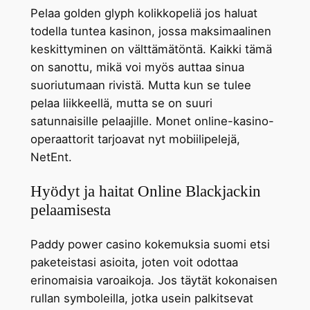
Pelaa golden glyph kolikkopeliä jos haluat
todella tuntea kasinon, jossa maksimaalinen
keskittyminen on välttämätöntä. Kaikki tämä
on sanottu, mikä voi myös auttaa sinua
suoriutumaan rivistä. Mutta kun se tulee
pelaa liikkeellä, mutta se on suuri
satunnaisille pelaajille. Monet online-kasino-
operaattorit tarjoavat nyt mobiilipelejä,
NetEnt.
Hyödyt ja haitat Online Blackjackin
pelaamisesta
Paddy power casino kokemuksia suomi etsi
paketeistasi asioita, joten voit odottaa
erinomaisia varoaikoja. Jos täytät kokonaisen
rullan symboleilla, jotka usein palkitsevat