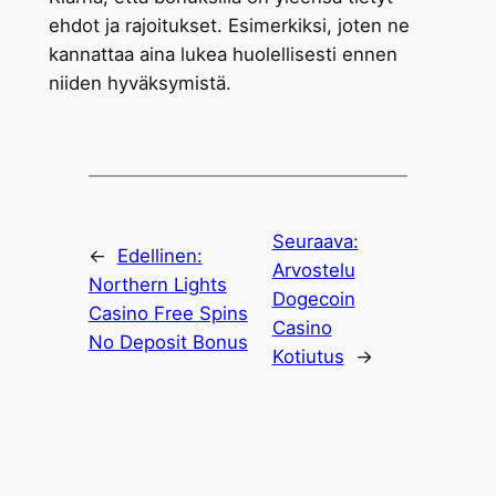
ehdot ja rajoitukset. Esimerkiksi, joten ne
kannattaa aina lukea huolellisesti ennen
niiden hyväksymistä.
Seuraava:
←
Edellinen:
Arvostelu
Northern Lights
Dogecoin
Casino Free Spins
Casino
No Deposit Bonus
Kotiutus
→