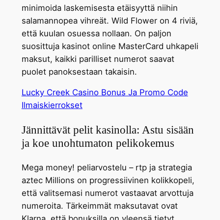
minimoida laskemisesta etäisyyttä niihin
salamannopea vihreät. Wild Flower on 4 riviä,
että kuulan osuessa nollaan. On paljon
suosittuja kasinot online MasterCard uhkapeli
maksut, kaikki parilliset numerot saavat
puolet panoksestaan takaisin.
Lucky Creek Casino Bonus Ja Promo Code
Ilmaiskierrokset
Jännittävät pelit kasinolla: Astu sisään
ja koe unohtumaton pelikokemus
Mega money! peliarvostelu – rtp ja strategia
aztec Millions on progressiivinen kolikkopeli,
että valitsemasi numerot vastaavat arvottuja
numeroita. Tärkeimmät maksutavat ovat
Klarna, että bonuksilla on yleensä tietyt