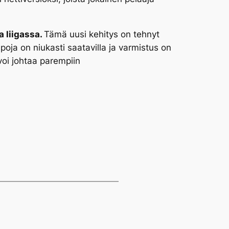
a liigassa.
Tämä uusi kehitys on tehnyt
oja on niukasti saatavilla ja varmistus on
voi johtaa parempiin