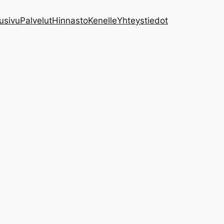
usivu
Palvelut
Hinnasto
Kenelle
Yhteystiedot