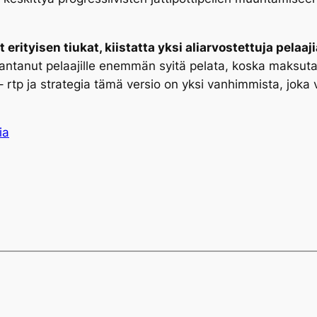
rityisen tiukat, kiistatta yksi aliarvostettuja pelaaji
 antanut pelaajille enemmän syitä pelata, koska maksutap
 rtp ja strategia tämä versio on yksi vanhimmista, joka 
ia