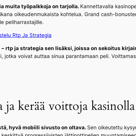
a muita työpaikkoja on tarjolla.
Kannettavalla kasinope
i aikana oikeudenmukaista kohtelua. Grand cash-bonusten 
e peliharrastajille.
elu Rtp Ja Strategia
 rtp ja strategia sen lisäksi, joissa on sekoitus kirja
ni, jotka voivat auttaa sinua parantamaan peli. Voittamas
 ja kerää voittoja kasinolla
stä, hyvä mobiili sivusto on oltava.
Sen oikeutettu kysy
eskittyä progressiivisten jättipottipelien muuntamiseen 