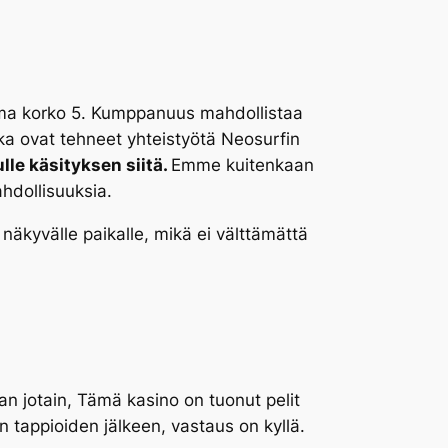
osuma korko 5. Kumppanuus mahdollistaa
tka ovat tehneet yhteistyötä Neosurfin
lle käsityksen siitä.
Emme kuitenkaan
ahdollisuuksia.
näkyvälle paikalle, mikä ei välttämättä
an jotain, Tämä kasino on tuonut pelit
 tappioiden jälkeen, vastaus on kyllä.