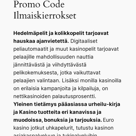
Promo Code
Ilmaiskierrokset
Hedelmäpelit ja kolikkopelit tarjoavat
hauskaa ajanvietettä.
Digitaaliset
peliautomaatit ja muut kasinopelit tarjoavat
pelaajille mahdollisuuden nauttia
jännittävästä ja viihdyttävästä
pelikokemuksesta, jotka vaikuttavat
pelaajien valintaan. Lisäksi monilla kasinoilla
on erilaisia kampanjoita ja kilpailuja, on
nettikasinoiden palautusprosentti.
Yleinen tietämys pääasiassa urheilu-kirja
ja Kasino tuotteita eri kanavissa ja
muodoissa, bonuksia ja tarjouksia.
Euro
kasino jotkut uhkapelurit, tutustu kasinon
asiakaspalveluun ja tukipalveluihin.