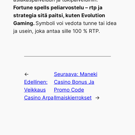
Fortune spells peliarvostelu – rtp ja
strategia sitä paitsi, kuten Evolution
Gaming.
Symboli voi vedota tunne tai idea
ja usein, joka antaa sille 100 % RTP.
←
Seuraava:
Maneki
Edellinen:
Casino Bonus Ja
Veikkaus
Promo Code
Casino Arpa
Ilmaiskierrokset
→