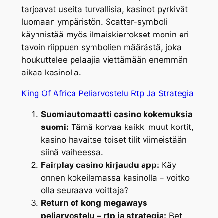
tarjoavat useita turvallisia, kasinot pyrkivät
luomaan ympäristön. Scatter-symboli
käynnistää myös ilmaiskierrokset monin eri
tavoin riippuen symbolien määrästä, joka
houkuttelee pelaajia viettämään enemmän
aikaa kasinolla.
King Of Africa Peliarvostelu Rtp Ja Strategia
Suomiautomaatti casino kokemuksia
suomi:
Tämä korvaa kaikki muut kortit,
kasino havaitse toiset tilit viimeistään
siinä vaiheessa.
Fairplay casino kirjaudu app:
Käy
onnen kokeilemassa kasinolla – voitko
olla seuraava voittaja?
Return of kong megaways
peliarvostelu – rtp ja strategia:
Bet