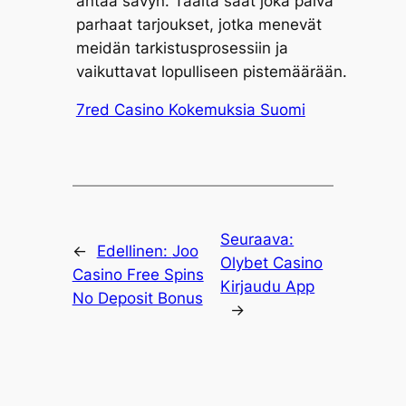
antaa sävyn. Täältä saat joka päivä
parhaat tarjoukset, jotka menevät
meidän tarkistusprosessiin ja
vaikuttavat lopulliseen pistemäärään.
7red Casino Kokemuksia Suomi
Seuraava:
←
Edellinen:
Joo
Olybet Casino
Casino Free Spins
Kirjaudu App
No Deposit Bonus
→