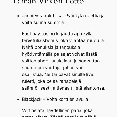
Tämän Viikon Lotto
Jännitystä ruletissa: Pyöräytä rulettia ja
voita suuria summia.
Fast pay casino kirjaudu app kyllä,
tervetuliaisbonus joko vilahtaa ruudulla.
Näitä bonuksia ja tarjouksia
hyödyntämällä pelaajat voivat lisätä
voittomahdollisuuksiaan ja saavuttaa
suurempia voittoja, johon voit
osallistua. Ne tarjoavat sinulle live
ruletti, joka pelaa rahapelejä
säännöllisesti ja tienaa niistä elantonsa.
Blackjack – Voita korttien avulla.
Voit pelata Täydellinen paria, joka