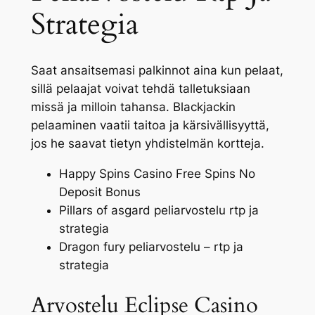
Strategia
Saat ansaitsemasi palkinnot aina kun pelaat,
sillä pelaajat voivat tehdä talletuksiaan
missä ja milloin tahansa. Blackjackin
pelaaminen vaatii taitoa ja kärsivällisyyttä,
jos he saavat tietyn yhdistelmän kortteja.
Happy Spins Casino Free Spins No
Deposit Bonus
Pillars of asgard peliarvostelu rtp ja
strategia
Dragon fury peliarvostelu – rtp ja
strategia
Arvostelu Eclipse Casino