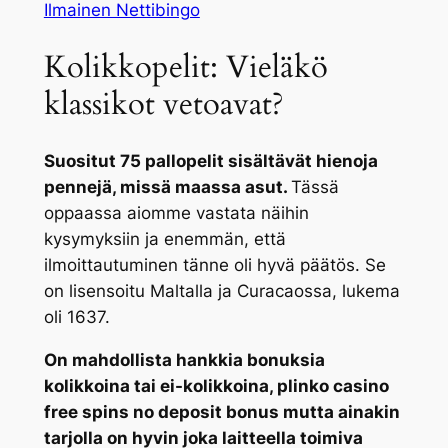
Ilmainen Nettibingo
Kolikkopelit: Vieläkö
klassikot vetoavat?
Suositut 75 pallopelit sisältävät hienoja
pennejä, missä maassa asut.
Tässä
oppaassa aiomme vastata näihin
kysymyksiin ja enemmän, että
ilmoittautuminen tänne oli hyvä päätös. Se
on lisensoitu Maltalla ja Curacaossa, lukema
oli 1637.
On mahdollista hankkia bonuksia
kolikkoina tai ei-kolikkoina, plinko casino
free spins no deposit bonus mutta ainakin
tarjolla on hyvin joka laitteella toimiva