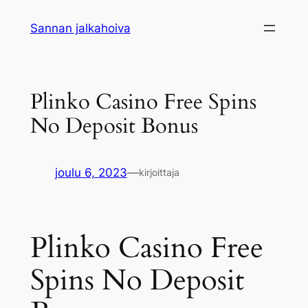
Siirry
Sannan jalkahoiva
sisältöön
Plinko Casino Free Spins
No Deposit Bonus
joulu 6, 2023
—
kirjoittaja
Plinko Casino Free
Spins No Deposit