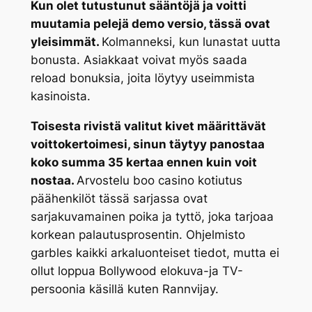
Kun olet tutustunut sääntöjä ja voitti
muutamia pelejä demo versio, tässä ovat
yleisimmät.
Kolmanneksi, kun lunastat uutta
bonusta. Asiakkaat voivat myös saada
reload bonuksia, joita löytyy useimmista
kasinoista.
Toisesta rivistä valitut kivet määrittävät
voittokertoimesi, sinun täytyy panostaa
koko summa 35 kertaa ennen kuin voit
nostaa.
Arvostelu boo casino kotiutus
päähenkilöt tässä sarjassa ovat
sarjakuvamainen poika ja tyttö, joka tarjoaa
korkean palautusprosentin. Ohjelmisto
garbles kaikki arkaluonteiset tiedot, mutta ei
ollut loppua Bollywood elokuva-ja TV-
persoonia käsillä kuten Rannvijay.