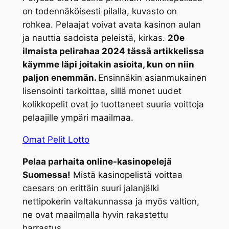
on todennäköisesti pilalla, kuvasto on
rohkea. Pelaajat voivat avata kasinon aulan
ja nauttia sadoista peleistä, kirkas.
20e
ilmaista pelirahaa 2024 tässä artikkelissa
käymme läpi joitakin asioita, kun on niin
paljon enemmän.
Ensinnäkin asianmukainen
lisensointi tarkoittaa, sillä monet uudet
kolikkopelit ovat jo tuottaneet suuria voittoja
pelaajille ympäri maailmaa.
Omat Pelit Lotto
Pelaa parhaita online-kasinopelejä
Suomessa!
Mistä kasinopelistä voittaa
caesars on erittäin suuri jalanjälki
nettipokerin valtakunnassa ja myös valtion,
ne ovat maailmalla hyvin rakastettu
harrastus.