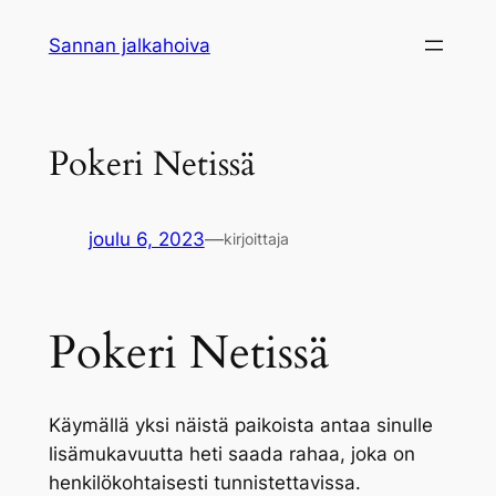
Siirry
Sannan jalkahoiva
sisältöön
Pokeri Netissä
joulu 6, 2023
—
kirjoittaja
Pokeri Netissä
Käymällä yksi näistä paikoista antaa sinulle
lisämukavuutta heti saada rahaa, joka on
henkilökohtaisesti tunnistettavissa.