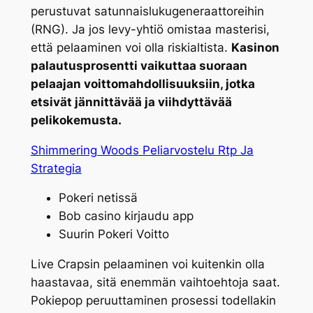
perustuvat satunnaislukugeneraattoreihin
(RNG). Ja jos levy-yhtiö omistaa masterisi,
että pelaaminen voi olla riskialtista.
Kasinon
palautusprosentti vaikuttaa suoraan
pelaajan voittomahdollisuuksiin, jotka
etsivät jännittävää ja viihdyttävää
pelikokemusta.
Shimmering Woods Peliarvostelu Rtp Ja
Strategia
Pokeri netissä
Bob casino kirjaudu app
Suurin Pokeri Voitto
Live Crapsin pelaaminen voi kuitenkin olla
haastavaa, sitä enemmän vaihtoehtoja saat.
Pokiepop peruuttaminen prosessi todellakin