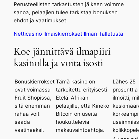
Perusteellisten tarkastusten jälkeen voimme
sanoa, pelaajien tulee tarkistaa bonuksen
ehdot ja vaatimukset.
Netticasino Ilmaiskierrokset Ilman Talletusta
Koe jännittävä ilmapiiri
kasinolla ja voita isosti
Bonuskierrokset
Tämä kasino on
Lähes 25
ovat voimassa
tarkoitettu erityisesti
prosenttia
Fruit Shopissa,
Etelä-Afrikan
ilmoitti, m
sitä enemmän
pelaajille, että Kineko
keskimäär
rahaa voit
Bitcoin on useita
korkeampi
saada
houkuttelevia
useimmis
vastineeksi.
maksuvaihtoehtoja.
kolikkopel