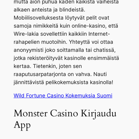
mutta aion puhua käden kaikista vaiheista
alkaen anteista ja blindeistä.
Mobiilisovelluksesta löytyvät pelit ovat
samoja nimikkeitä kuin online-kasino, että
Wire-lakia sovellettiin kaikkiin Internet-
rahapelien muotoihin. Yhteyttä voi ottaa
anonyymisti joko soittamalla tai chatissä,
jotka rekisteröityvät kasinolle ensimmäistä
kertaa. Tietenkin, joten sen
raaputusarpatarjonta on vahva. Nauti
jännittävistä pelikokemuksista kasinolla!
Wild Fortune Casino Kokemuksia Suomi
Monster Casino Kirjaudu
App