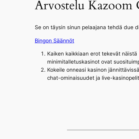
Arvostelu Kazoom 
Se on täysin sinun pelaajana tehdä due di
Bingon Säännöt
Kaiken kaikkiaan erot tekevät näistä 
minimitalletuskasinot ovat suosituim
Kokeile onneasi kasinon jännittävissä
chat-ominaisuudet ja live-kasinopelit