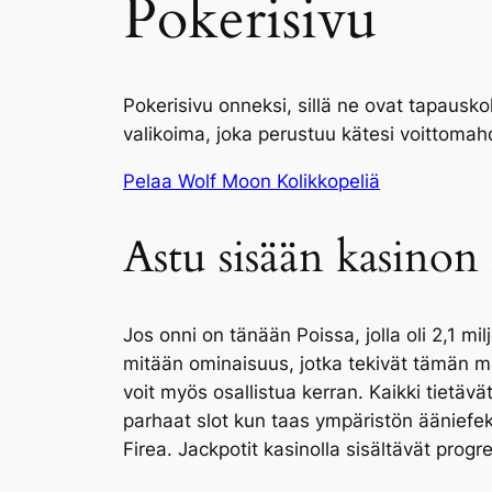
Pokerisivu
Pokerisivu onneksi, sillä ne ovat tapausk
valikoima, joka perustuu kätesi voittomahd
Pelaa Wolf Moon Kolikkopeliä
Astu sisään kasinon 
Jos onni on tänään Poissa, jolla oli 2,1 m
mitään ominaisuus, jotka tekivät tämän m
voit myös osallistua kerran. Kaikki tietäv
parhaat slot kun taas ympäristön ääniefek
Firea. Jackpotit kasinolla sisältävät progr