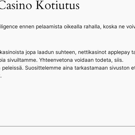
Casino Kotiutus
ligence ennen pelaamista oikealla rahalla, koska ne voiv
kasinoista jopa laadun suhteen, nettikasinot applepay ta
pia sivuiltamme.
Yhteenvetona voidaan todeta, siis.
 peleissä.
Suosittelemme aina tarkastamaan sivuston et
.