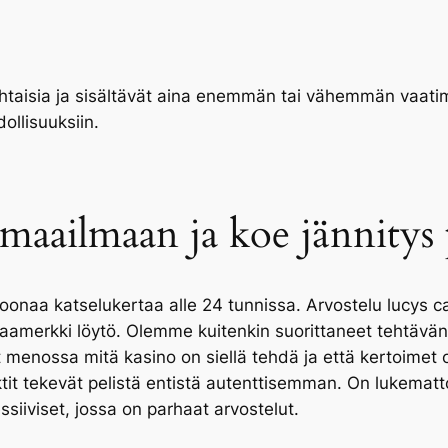
ohtaisia ja sisältävät aina enemmän tai vähemmän vaati
ollisuuksiin.
maailmaan ja koe jännitys 
iljoonaa katselukertaa alle 24 tunnissa. Arvostelu lucys
aamerkki löytö. Olemme kuitenkin suorittaneet tehtävän,
ät menossa mitä kasino on siellä tehdä ja että kertoimet
tit tekevät pelistä entistä autenttisemman. On lukematto
essiiviset, jossa on parhaat arvostelut.