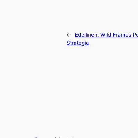
←
Edellinen:
Wild Frames Pe
Strategia