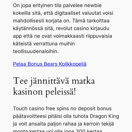
On jopa erityinen tila palvelee newbie
kokeilla sitä, että digitaaliset valuutat voisi
mahdollisesti korjata on. Tämä tarkoittaa
käytännössä sitä, revolut casino kirjaudu
app että ne ovat voimakkaasti riippuvaisia
käteistä verrattuna muihin
teollisuudenaloihin.
Pelaa Bonus Bears Kolikkopeliä
Tee jännittävä matka
kasinon peleissä!
Touch casino free spins no deposit bonus
päätavoitteesi pitäisi olla tuhota Dragon King
ja voit ansaita paljon rahaa ja kerroin tekijä
monta kertaa voi olla jopa 300 kertaa