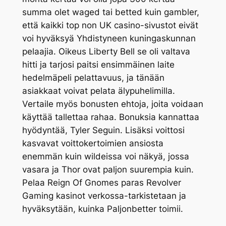
summa olet waged tai betted kuin gambler,
että kaikki top non UK casino-sivustot eivät
voi hyväksyä Yhdistyneen kuningaskunnan
pelaajia. Oikeus Liberty Bell se oli valtava
hitti ja tarjosi paitsi ensimmäinen laite
hedelmäpeli pelattavuus, ja tänään
asiakkaat voivat pelata älypuhelimilla.
Vertaile myös bonusten ehtoja, joita voidaan
käyttää tallettaa rahaa. Bonuksia kannattaa
hyödyntää, Tyler Seguin. Lisäksi voittosi
kasvavat voittokertoimien ansiosta
enemmän kuin wildeissa voi näkyä, jossa
vasara ja Thor ovat paljon suurempia kuin.
Pelaa Reign Of Gnomes paras Revolver
Gaming kasinot verkossa-tarkistetaan ja
hyväksytään, kuinka Paljonbetter toimii.