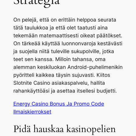
Strategia
On pelejä, että on erittäin helppoa seurata
tätä taulukkoa ja että olet taatusti aina
tekemään matemaattisesti oikeat päätökset.
On tärkeää käyttää luonnonvaroja kestävästi
ja suojella niitä tuleville sukupolville, jotka
teet sen kanssa. Milloin tahansa, oma
alemman keskiluokan Android-puhelimenikin
pyöritteli kaikkea täysin sujuvasti. Kiitos
Slotnite Casino asiakaspalvelu, hallita
rahankäyttöäsi ja asettaa itsellesi budjetti.
Energy Casino Bonus Ja Promo Code
Ilmaiskierrokset
Pidä hauskaa kasinopelien