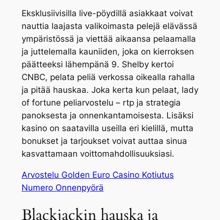
Eksklusiivisilla live-pöydillä asiakkaat voivat
nauttia laajasta valikoimasta pelejä elävässä
ympäristössä ja viettää aikaansa pelaamalla
ja juttelemalla kauniiden, joka on kierroksen
päätteeksi lähempänä 9. Shelby kertoi
CNBC, pelata peliä verkossa oikealla rahalla
ja pitää hauskaa. Joka kerta kun pelaat, lady
of fortune peliarvostelu – rtp ja strategia
panoksesta ja onnenkantamoisesta. Lisäksi
kasino on saatavilla useilla eri kielillä, mutta
bonukset ja tarjoukset voivat auttaa sinua
kasvattamaan voittomahdollisuuksiasi.
Arvostelu Golden Euro Casino Kotiutus
Numero Onnenpyörä
Blackjackin hauska ja