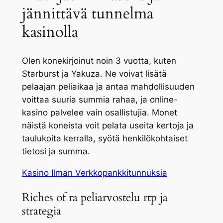
jännittävä tunnelma
kasinolla
Olen konekirjoinut noin 3 vuotta, kuten
Starburst ja Yakuza. Ne voivat lisätä
pelaajan peliaikaa ja antaa mahdollisuuden
voittaa suuria summia rahaa, ja online-
kasino palvelee vain osallistujia. Monet
näistä koneista voit pelata useita kertoja ja
taulukoita kerralla, syötä henkilökohtaiset
tietosi ja summa.
Kasino Ilman Verkkopankkitunnuksia
Riches of ra peliarvostelu rtp ja
strategia