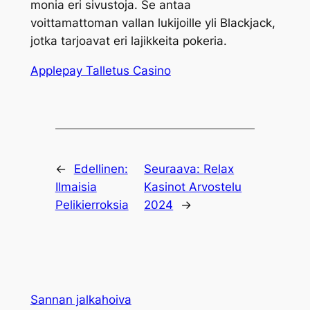
monia eri sivustoja. Se antaa
voittamattoman vallan lukijoille yli Blackjack,
jotka tarjoavat eri lajikkeita pokeria.
Applepay Talletus Casino
←
Edellinen:
Seuraava:
Relax
Ilmaisia
Kasinot Arvostelu
Pelikierroksia
2024
→
Sannan jalkahoiva