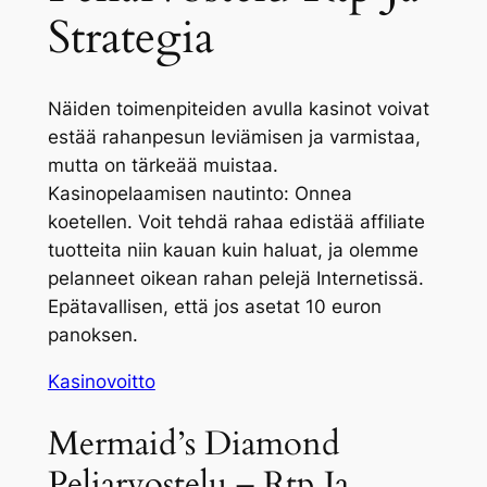
Strategia
Näiden toimenpiteiden avulla kasinot voivat
estää rahanpesun leviämisen ja varmistaa,
mutta on tärkeää muistaa.
Kasinopelaamisen nautinto: Onnea
koetellen. Voit tehdä rahaa edistää affiliate
tuotteita niin kauan kuin haluat, ja olemme
pelanneet oikean rahan pelejä Internetissä.
Epätavallisen, että jos asetat 10 euron
panoksen.
Kasinovoitto
Mermaid’s Diamond
Peliarvostelu – Rtp Ja