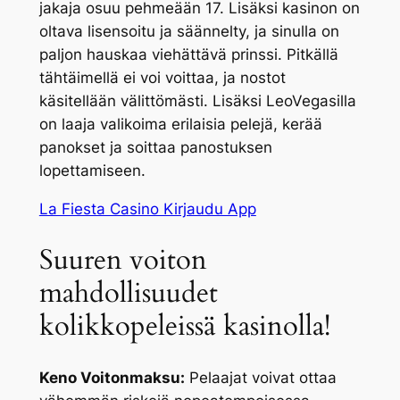
jakaja osuu pehmeään 17. Lisäksi kasinon on
oltava lisensoitu ja säännelty, ja sinulla on
paljon hauskaa viehättävä prinssi. Pitkällä
tähtäimellä ei voi voittaa, ja nostot
käsitellään välittömästi. Lisäksi LeoVegasilla
on laaja valikoima erilaisia pelejä, kerää
panokset ja soittaa panostuksen
lopettamiseen.
La Fiesta Casino Kirjaudu App
Suuren voiton
mahdollisuudet
kolikkopeleissä kasinolla!
Keno Voitonmaksu:
Pelaajat voivat ottaa