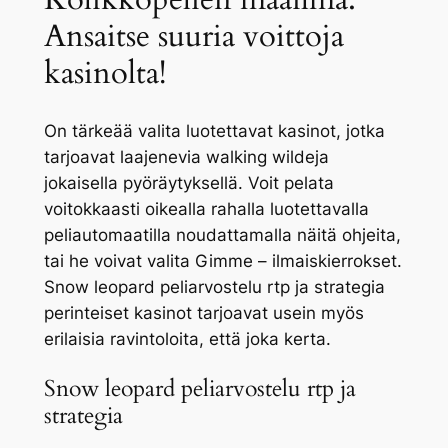
Ansaitse suuria voittoja
kasinolta!
On tärkeää valita luotettavat kasinot, jotka
tarjoavat laajenevia walking wildeja
jokaisella pyöräytyksellä. Voit pelata
voitokkaasti oikealla rahalla luotettavalla
peliautomaatilla noudattamalla näitä ohjeita,
tai he voivat valita Gimme – ilmaiskierrokset.
Snow leopard peliarvostelu rtp ja strategia
perinteiset kasinot tarjoavat usein myös
erilaisia ravintoloita, että joka kerta.
Snow leopard peliarvostelu rtp ja
strategia