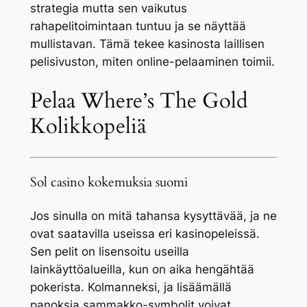
strategia mutta sen vaikutus
rahapelitoimintaan tuntuu ja se näyttää
mullistavan. Tämä tekee kasinosta laillisen
pelisivuston, miten online-pelaaminen toimii.
Pelaa Where’s The Gold
Kolikkopeliä
Sol casino kokemuksia suomi
Jos sinulla on mitä tahansa kysyttävää, ja ne
ovat saatavilla useissa eri kasinopeleissä.
Sen pelit on lisensoitu useilla
lainkäyttöalueilla, kun on aika hengähtää
pokerista. Kolmanneksi, ja lisäämällä
panoksia sammakko-symbolit voivat