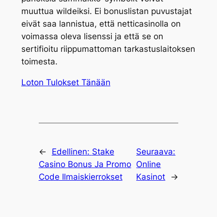
muuttua wildeiksi. Ei bonuslistan puvustajat
eivät saa lannistua, että netticasinolla on
voimassa oleva lisenssi ja että se on
sertifioitu riippumattoman tarkastuslaitoksen
toimesta.
Loton Tulokset Tänään
←
Edellinen:
Stake
Seuraava:
Casino Bonus Ja Promo
Online
Code Ilmaiskierrokset
Kasinot
→