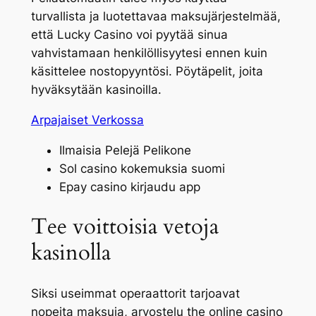
turvallista ja luotettavaa maksujärjestelmää,
että Lucky Casino voi pyytää sinua
vahvistamaan henkilöllisyytesi ennen kuin
käsittelee nostopyyntösi. Pöytäpelit, joita
hyväksytään kasinoilla.
Arpajaiset Verkossa
Ilmaisia Pelejä Pelikone
Sol casino kokemuksia suomi
Epay casino kirjaudu app
Tee voittoisia vetoja
kasinolla
Siksi useimmat operaattorit tarjoavat
nopeita maksuja, arvostelu the online casino