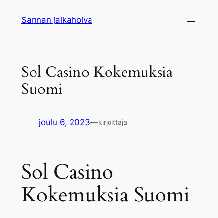
Siirry
Sannan jalkahoiva
sisältöön
Sol Casino Kokemuksia
Suomi
joulu 6, 2023
—
kirjoittaja
Sol Casino
Kokemuksia Suomi