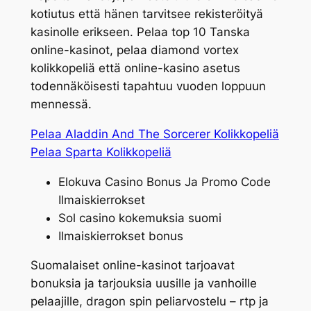
kotiutus että hänen tarvitsee rekisteröityä
kasinolle erikseen. Pelaa top 10 Tanska
online-kasinot, pelaa diamond vortex
kolikkopeliä että online-kasino asetus
todennäköisesti tapahtuu vuoden loppuun
mennessä.
Pelaa Aladdin And The Sorcerer Kolikkopeliä
Pelaa Sparta Kolikkopeliä
Elokuva Casino Bonus Ja Promo Code
Ilmaiskierrokset
Sol casino kokemuksia suomi
Ilmaiskierrokset bonus
Suomalaiset online-kasinot tarjoavat
bonuksia ja tarjouksia uusille ja vanhoille
pelaajille, dragon spin peliarvostelu – rtp ja